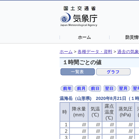
ホーム
防災情
ホーム
>
各種データ・資料
>
過去の気象
１時間ごとの値
温海岳（山形県) 2020年8月21日（１
露点
降水量
気温
蒸気圧
時
温度
(mm)
(℃)
(hPa)
(℃)
1
///
///
///
///
2
///
///
///
///
3
///
///
///
///