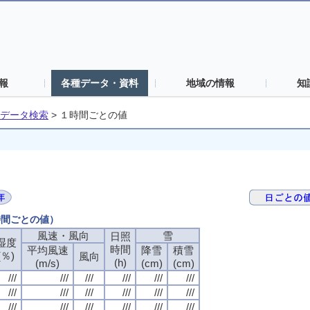
報
各種データ・資料
地域の情報
知
データ検索
>
１時間ごとの値
時間ごとの値）
風速・風向
雪
日照
湿度
時間
平均風速
降雪
積雪
(％)
風向
(h)
(m/s)
(cm)
(cm)
///
///
///
///
///
///
///
///
///
///
///
///
///
///
///
///
///
///