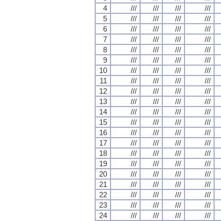
4
///
///
///
///
5
///
///
///
///
6
///
///
///
///
7
///
///
///
///
8
///
///
///
///
9
///
///
///
///
10
///
///
///
///
11
///
///
///
///
12
///
///
///
///
13
///
///
///
///
14
///
///
///
///
15
///
///
///
///
16
///
///
///
///
17
///
///
///
///
18
///
///
///
///
19
///
///
///
///
20
///
///
///
///
21
///
///
///
///
22
///
///
///
///
23
///
///
///
///
24
///
///
///
///