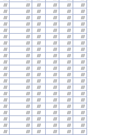
///
///
///
///
///
///
///
///
///
///
///
///
///
///
///
///
///
///
///
///
///
///
///
///
///
///
///
///
///
///
///
///
///
///
///
///
///
///
///
///
///
///
///
///
///
///
///
///
///
///
///
///
///
///
///
///
///
///
///
///
///
///
///
///
///
///
///
///
///
///
///
///
///
///
///
///
///
///
///
///
///
///
///
///
///
///
///
///
///
///
///
///
///
///
///
///
///
///
///
///
///
///
///
///
///
///
///
///
///
///
///
///
///
///
///
///
///
///
///
///
///
///
///
///
///
///