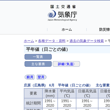
ホーム
防災情
ホーム
>
各種データ・資料
>
過去の気象データ検索
>
平年値（日ごとの値）
庄原（広島県) 6月 平年値（日ごとの値） 主な要素
降水量
平均気温
日最高気温
日最
要素
(mm)
(℃)
(℃)
(
1991～
1991～
1991～
19
統計期間
2020
2020
2020
20