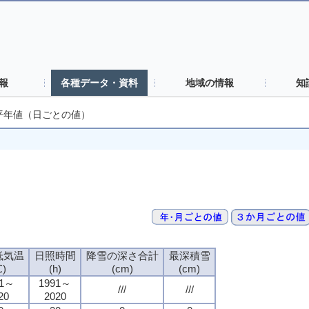
報
各種データ・資料
地域の情報
知
平年値（日ごとの値）
低気温
日照時間
降雪の深さ合計
最深積雪
℃)
(h)
(cm)
(cm)
91～
1991～
///
///
20
2020