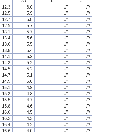
0
30
0
0
12.3
6.0
///
///
12.5
5.9
///
///
12.7
5.8
///
///
12.9
5.7
///
///
13.1
5.7
///
///
13.4
5.6
///
///
13.6
5.5
///
///
13.8
5.4
///
///
14.1
5.3
///
///
14.3
5.2
///
///
14.5
5.2
///
///
14.7
5.1
///
///
14.9
5.0
///
///
15.1
4.9
///
///
15.3
4.8
///
///
15.5
4.7
///
///
15.8
4.6
///
///
16.0
4.5
///
///
16.2
4.3
///
///
16.4
4.2
///
///
16.6
4.0
///
///