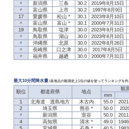
〃
新潟県
三条
30.2
2019年8月15日
〃
富山県
上市
30.2
1997年8月9日
17
愛媛県
松山 *
30.1
2023年8月10日
〃
富山県
富山 *
30.1
2000年7月31日
19
鳥取県
塩津
30.0
2023年8月10日
〃
鳥取県
湖山
30.0
2023年8月10日
〃
沖縄県
北原
30.0
2022年8月26日
〃
長崎県
口之津
30.0
2017年8月5日
〃
福井県
越廼
30.0
2000年7月31日
最大10分間降水量
(各地点の観測史上1位の値を使ってランキングを作
観
順位
都道府県
地点
mm
1
北海道 渡島地方
木古内
55.0
202
2
埼玉県
熊谷 *
50.0
20
〃
新潟県
室谷
50.0
201
4
高知県
清水 *
49.0
194
5
宮城県
石巻 *
40.5
198