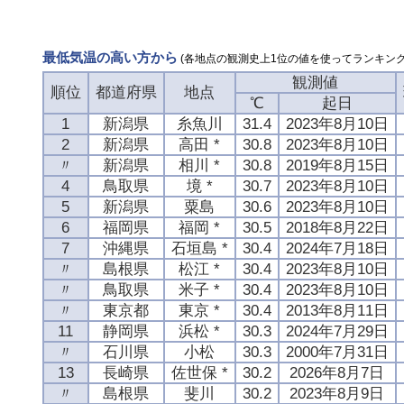
最低気温の高い方から
(各地点の観測史上1位の値を使ってランキング
観測値
順位
都道府県
地点
℃
起日
1
新潟県
糸魚川
31.4
2023年8月10日
2
新潟県
高田 *
30.8
2023年8月10日
〃
新潟県
相川 *
30.8
2019年8月15日
4
鳥取県
境 *
30.7
2023年8月10日
5
新潟県
粟島
30.6
2023年8月10日
6
福岡県
福岡 *
30.5
2018年8月22日
7
沖縄県
石垣島 *
30.4
2024年7月18日
〃
島根県
松江 *
30.4
2023年8月10日
〃
鳥取県
米子 *
30.4
2023年8月10日
〃
東京都
東京 *
30.4
2013年8月11日
11
静岡県
浜松 *
30.3
2024年7月29日
〃
石川県
小松
30.3
2000年7月31日
13
長崎県
佐世保 *
30.2
2026年8月7日
〃
島根県
斐川
30.2
2023年8月9日