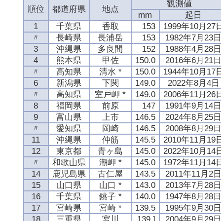
観測値
順位
都道府県
地点
mm
起日
1
千葉県
香取
153
1999年10月27
〃
長崎県
長浦岳
153
1982年7月23
3
沖縄県
多良間
152
1988年4月28
4
熊本県
甲佐
150.0
2016年6月21
〃
高知県
清水 *
150.0
1944年10月17
6
新潟県
下関
149.0
2022年8月4日
〃
高知県
室戸岬 *
149.0
2006年11月26
8
福岡県
前原
147
1991年9月14
9
富山県
上市
146.5
2024年8月25
〃
愛知県
岡崎
146.5
2008年8月29
11
沖縄県
仲筋
145.5
2010年11月19
12
東京都
青ヶ島
145.0
2022年10月14
〃
和歌山県
潮岬 *
145.0
1972年11月14
14
鹿児島県
古仁屋
143.5
2011年11月2
15
山口県
山口 *
143.0
2013年7月28
16
千葉県
銚子 *
140.0
1947年8月28
17
宮崎県
宮崎 *
139.5
1995年9月30
18
三重県
宮川
139 ]
2004年9月29