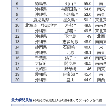
6
徳島県
剣山 *
55.0
南
7
沖縄県
与那国島 *
54.6
南東
8
沖縄県
石垣島 *
53.0
南東
9
鹿児島県
屋久島 *
50.2
東北
10
北海道 後志地方
寿都 *
49.8
南南
11
沖縄県
那覇 *
49.5
東北
12
沖縄県
下地島
49
北西
13
沖縄県
志多阿原
48.9
南南
14
静岡県
石廊崎 *
48.8
東
15
沖縄県
北原
48.1
南東
16
千葉県
銚子 *
48.0
南南
17
大阪府
関空島
46.5
南南
18
長崎県
野母崎
46
南東
19
愛知県
伊良湖 *
45.4
南
20
沖縄県
盛山
44.9
南西
最大瞬間風速
(各地点の観測史上1位の値を使ってランキングを作成)