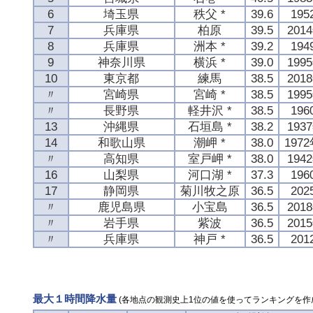
6
埼玉県
秩父 *
39.6
19
7
兵庫県
柏原
39.5
201
8
兵庫県
洲本 *
39.2
19
9
神奈川県
横浜 *
39.0
199
10
東京都
練馬
38.5
201
〃
宮崎県
宮崎 *
38.5
199
〃
長野県
軽井沢 *
38.5
19
13
沖縄県
石垣島 *
38.2
193
14
和歌山県
潮岬 *
38.0
197
〃
高知県
室戸岬 *
38.0
194
16
山梨県
河口湖 *
37.3
19
17
静岡県
菊川牧之原
36.5
20
〃
鹿児島県
小宝島
36.5
201
〃
岩手県
紫波
36.5
201
〃
兵庫県
神戸 *
36.5
20
最大１時間降水量
(各地点の観測史上1位の値を使ってランキングを作