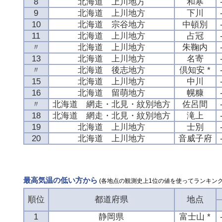
8
北海道 上川地方
和寒
9
北海道 上川地方
下川
10
北海道 宗谷地方
中頓別
11
北海道 上川地方
占冠
〃
北海道 上川地方
朱鞠内
13
北海道 上川地方
名寄
〃
北海道 後志地方
倶知安 *
15
北海道 上川地方
中川
16
北海道 留萌地方
幌糠
〃
北海道 網走・北見・紋別地方
佐呂間
18
北海道 網走・北見・紋別地方
滝上
19
北海道 上川地方
士別
20
北海道 上川地方
音威子府
最高気温の低い方から
(各地点の観測史上1位の値を使ってランキング
順位
都道府県
地点
1
静岡県
富士山 *