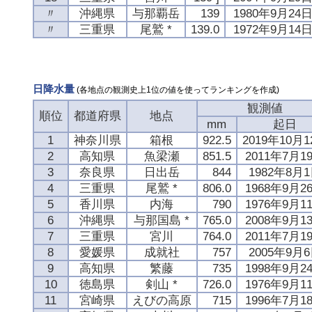
〃
沖縄県
与那覇岳
139
1980年9月24
〃
三重県
尾鷲 *
139.0
1972年9月14
日降水量
(各地点の観測史上1位の値を使ってランキングを作成)
観測値
順位
都道府県
地点
mm
起日
1
神奈川県
箱根
922.5
2019年10月
2
高知県
魚梁瀬
851.5
2011年7月1
3
奈良県
日出岳
844
1982年8月
4
三重県
尾鷲 *
806.0
1968年9月2
5
香川県
内海
790
1976年9月1
6
沖縄県
与那国島 *
765.0
2008年9月1
7
三重県
宮川
764.0
2011年7月1
8
愛媛県
成就社
757
2005年9月
9
高知県
繁藤
735
1998年9月2
10
徳島県
剣山 *
726.0
1976年9月1
11
宮崎県
えびの高原
715
1996年7月1