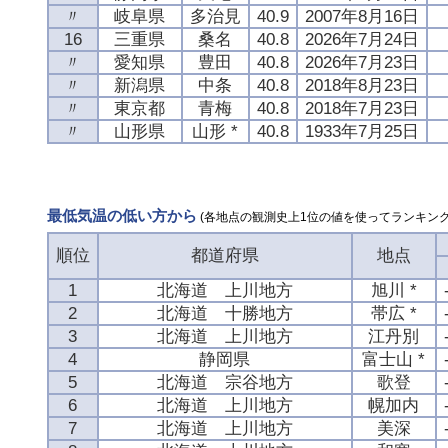
〃
岐阜県
多治見
40.9
2007年8月16日
16
三重県
桑名
40.8
2026年7月24日
〃
愛知県
豊田
40.8
2026年7月23日
〃
新潟県
中条
40.8
2018年8月23日
〃
東京都
青梅
40.8
2018年7月23日
〃
山形県
山形 *
40.8
1933年7月25日
最低気温の低い方から
(各地点の観測史上1位の値を使ってランキング
順位
都道府県
地点
1
北海道 上川地方
旭川 *
2
北海道 十勝地方
帯広 *
3
北海道 上川地方
江丹別
4
静岡県
富士山 *
5
北海道 宗谷地方
歌登
6
北海道 上川地方
幌加内
7
北海道 上川地方
美深