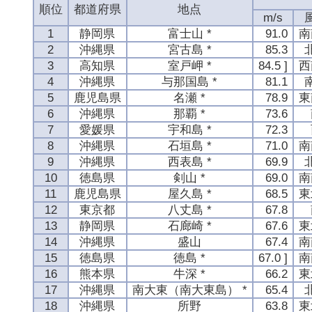
順位
都道府県
地点
m/s
1
静岡県
富士山 *
91.0
南
2
沖縄県
宮古島 *
85.3
3
高知県
室戸岬 *
84.5 ]
西
4
沖縄県
与那国島 *
81.1
5
鹿児島県
名瀬 *
78.9
東
6
沖縄県
那覇 *
73.6
7
愛媛県
宇和島 *
72.3
8
沖縄県
石垣島 *
71.0
南
9
沖縄県
西表島 *
69.9
10
徳島県
剣山 *
69.0
南
11
鹿児島県
屋久島 *
68.5
東
12
東京都
八丈島 *
67.8
13
静岡県
石廊崎 *
67.6
東
14
沖縄県
盛山
67.4
南
15
徳島県
徳島 *
67.0 ]
南
16
熊本県
牛深 *
66.2
東
17
沖縄県
南大東（南大東島） *
65.4
18
沖縄県
所野
63.8
東