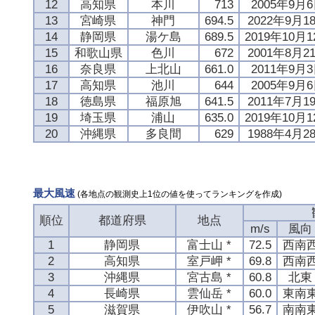
12
高知県
本川
713
2005年9月
13
宮崎県
神門
694.5
2022年9月1
14
静岡県
湯ケ島
689.5
2019年10月
15
和歌山県
色川
672
2001年8月2
16
奈良県
上北山
661.0
2011年9月
17
高知県
池川
644
2005年9月
18
徳島県
福原旭
641.5
2011年7月1
19
埼玉県
浦山
635.0
2019年10月
20
沖縄県
多良間
629
1988年4月2
最大風速
(各地点の観測史上1位の値を使ってランキングを作成)
順位
都道府県
地点
m/s
風向
1
静岡県
富士山 *
72.5
西南
2
高知県
室戸岬 *
69.8
西南
3
沖縄県
宮古島 *
60.8
北東
4
長崎県
雲仙岳 *
60.0
東南
5
滋賀県
伊吹山 *
56.7
南南