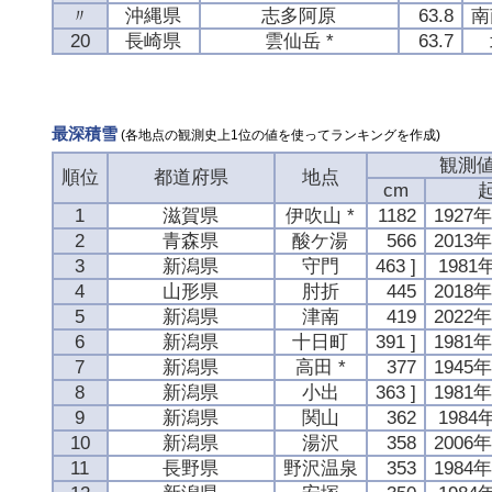
〃
沖縄県
志多阿原
63.8
南
20
長崎県
雲仙岳 *
63.7
最深積雪
(各地点の観測史上1位の値を使ってランキングを作成)
観測
順位
都道府県
地点
cm
1
滋賀県
伊吹山 *
1182
1927
2
青森県
酸ケ湯
566
2013
3
新潟県
守門
463 ]
1981
4
山形県
肘折
445
2018
5
新潟県
津南
419
2022
6
新潟県
十日町
391 ]
1981
7
新潟県
高田 *
377
1945
8
新潟県
小出
363 ]
1981
9
新潟県
関山
362
1984
10
新潟県
湯沢
358
2006
11
長野県
野沢温泉
353
1984