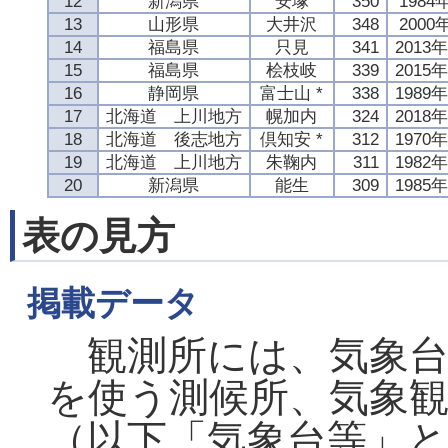
12
新潟県
安塚
350
1984
13
山形県
大井沢
348
2000
14
福島県
只見
341
2013
15
福島県
桧枝岐
339
2015
16
静岡県
富士山 *
338
1989
17
北海道 上川地方
幌加内
324
2018
18
北海道 後志地方
倶知安 *
312
1970
19
北海道 上川地方
朱鞠内
311
1982
20
新潟県
能生
309
1985
表の見方
掲載データ
観測所には、気象台
を使う測候所、気象観
（以下「気象台等」と