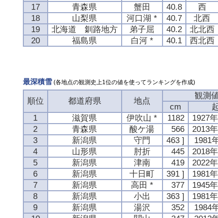
17
青森県
蟹田
40.8
西
18
山梨県
河口湖 *
40.7
北西
19
北海道 釧路地方
弟子屈
40.2
北北西
20
福島県
白河 *
40.1
西北西
最深積雪
(各地点の観測史上1位の値を使ってランキングを作成)
観測
順位
都道府県
地点
cm
1
滋賀県
伊吹山 *
1182
1927
2
青森県
酸ケ湯
566
2013
3
新潟県
守門
463 ]
1981
4
山形県
肘折
445
2018
5
新潟県
津南
419
2022
6
新潟県
十日町
391 ]
1981
7
新潟県
高田 *
377
1945
8
新潟県
小出
363 ]
1981
9
新潟県
湯沢
352
1984