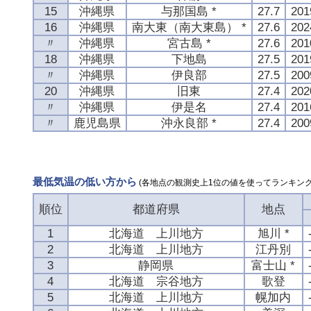
15
沖縄県
与那国島 *
27.7
20
16
沖縄県
南大東（南大東島） *
27.6
20
〃
沖縄県
宮古島 *
27.6
20
18
沖縄県
下地島
27.5
20
〃
沖縄県
伊良部
27.5
20
20
沖縄県
旧東
27.4
20
〃
沖縄県
伊是名
27.4
20
〃
鹿児島県
沖永良部 *
27.4
20
最低気温の低い方から
(各地点の観測史上1位の値を使ってランキング
順位
都道府県
地点
1
北海道 上川地方
旭川 *
2
北海道 上川地方
江丹別
3
静岡県
富士山 *
4
北海道 宗谷地方
歌登
5
北海道 上川地方
幌加内