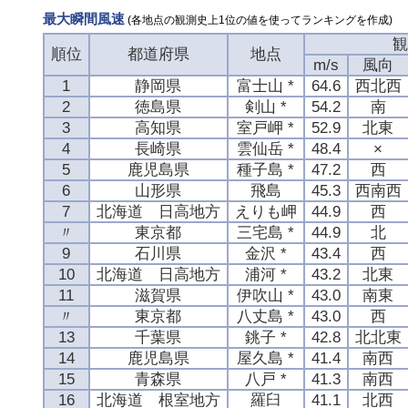
最大瞬間風速
(各地点の観測史上1位の値を使ってランキングを作成)
観
順位
都道府県
地点
m/s
風向
1
静岡県
富士山 *
64.6
西北西
2
徳島県
剣山 *
54.2
南
3
高知県
室戸岬 *
52.9
北東
4
長崎県
雲仙岳 *
48.4
×
5
鹿児島県
種子島 *
47.2
西
6
山形県
飛島
45.3
西南西
7
北海道 日高地方
えりも岬
44.9
西
〃
東京都
三宅島 *
44.9
北
9
石川県
金沢 *
43.4
西
10
北海道 日高地方
浦河 *
43.2
北東
11
滋賀県
伊吹山 *
43.0
南東
〃
東京都
八丈島 *
43.0
西
13
千葉県
銚子 *
42.8
北北東
14
鹿児島県
屋久島 *
41.4
南西
15
青森県
八戸 *
41.3
南西
16
北海道 根室地方
羅臼
41.1
北西