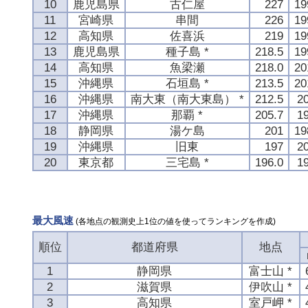
10
鹿児島県
古仁屋
227
1
11
宮崎県
串間
226
1
12
高知県
佐喜浜
219
1
13
鹿児島県
種子島 *
218.5
1
14
高知県
魚梁瀬
218.0
2
15
沖縄県
石垣島 *
213.5
2
16
沖縄県
南大東（南大東島） *
212.5
2
17
沖縄県
那覇 *
205.7
1
18
静岡県
湯ケ島
201
1
19
沖縄県
旧東
197
2
20
東京都
三宅島 *
196.0
1
最大風速
(各地点の観測史上1位の値を使ってランキングを作成)
順位
都道府県
地点
1
静岡県
富士山 *
2
滋賀県
伊吹山 *
3
高知県
室戸岬 *