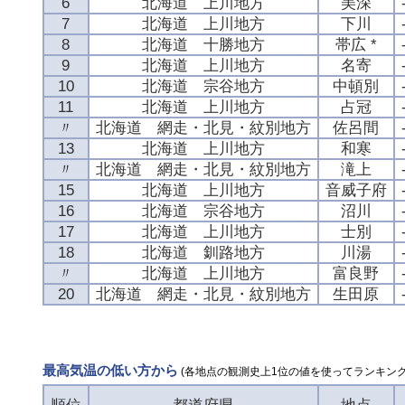
6
北海道 上川地方
美深
7
北海道 上川地方
下川
8
北海道 十勝地方
帯広 *
9
北海道 上川地方
名寄
10
北海道 宗谷地方
中頓別
11
北海道 上川地方
占冠
〃
北海道 網走・北見・紋別地方
佐呂間
13
北海道 上川地方
和寒
〃
北海道 網走・北見・紋別地方
滝上
15
北海道 上川地方
音威子府
16
北海道 宗谷地方
沼川
17
北海道 上川地方
士別
18
北海道 釧路地方
川湯
〃
北海道 上川地方
富良野
20
北海道 網走・北見・紋別地方
生田原
最高気温の低い方から
(各地点の観測史上1位の値を使ってランキング