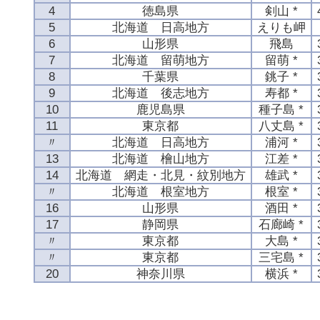
4
徳島県
剣山 *
5
北海道 日高地方
えりも岬
6
山形県
飛島
7
北海道 留萌地方
留萌 *
8
千葉県
銚子 *
9
北海道 後志地方
寿都 *
10
鹿児島県
種子島 *
11
東京都
八丈島 *
〃
北海道 日高地方
浦河 *
13
北海道 檜山地方
江差 *
14
北海道 網走・北見・紋別地方
雄武 *
〃
北海道 根室地方
根室 *
16
山形県
酒田 *
17
静岡県
石廊崎 *
〃
東京都
大島 *
〃
東京都
三宅島 *
20
神奈川県
横浜 *