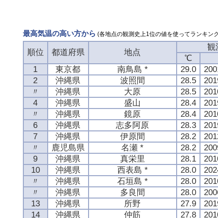
最高気温の高い方から
(各地点の観測史上1位の値を使ってランキング
観
順位
都道府県
地点
℃
1
東京都
南鳥島 *
29.0
20
2
沖縄県
波照間
28.5
20
〃
沖縄県
大原
28.5
20
4
沖縄県
盛山
28.4
20
〃
沖縄県
鏡原
28.4
20
6
沖縄県
志多阿原
28.3
20
7
沖縄県
伊原間
28.2
20
〃
鹿児島県
名瀬 *
28.2
20
9
沖縄県
真栄里
28.1
20
10
沖縄県
西表島 *
28.0
20
〃
沖縄県
石垣島 *
28.0
20
〃
沖縄県
多良間
28.0
20
13
沖縄県
所野
27.9
20
14
沖縄県
仲筋
27.8
20