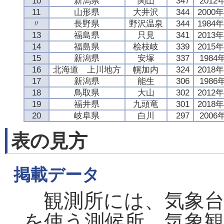
10
新潟県
関山
347
2012
11
山形県
大井沢
344
2000
〃
長野県
野沢温泉
344
1984
13
福島県
只見
341
2013
14
福島県
桧枝岐
339
2015
15
新潟県
安塚
337
1984
16
北海道 上川地方
幌加内
324
2018
17
新潟県
能生
306
1986
18
鳥取県
大山
302
2012
19
福井県
九頭竜
301
2018
20
岐阜県
白川
297
2006
表の見方
掲載データ
観測所には、気象台
を使う測候所、気象観