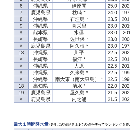
6
沖縄県
伊原間
25.0
20
7
鹿児島県
枕崎 *
24.0
19
8
沖縄県
石垣島 *
23.5
20
9
沖縄県
真栄里
23.0
20
〃
熊本県
水俣
23.0
20
〃
長崎県
佐世保 *
23.0
20
〃
鹿児島県
阿久根 *
23.0
19
13
沖縄県
川平
22.5
20
〃
長崎県
福江 *
22.5
20
〃
沖縄県
大原
22.5
20
〃
沖縄県
久米島 *
22.5
19
〃
沖縄県
南大東（南大東島） *
22.5
19
18
高知県
清水 *
22.0
20
19
鹿児島県
屋久島 *
21.5
20
〃
鹿児島県
内之浦
21.5
20
最大１時間降水量
(各地点の観測史上1位の値を使ってランキングを作