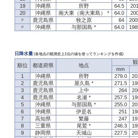
19
沖縄県
所野
64.5
20
20
沖縄県
南大東（南大東島） *
64.0
20
〃
鹿児島県
牧之原
64
20
〃
沖縄県
与那国島 *
64.0
19
日降水量
(各地点の観測史上1位の値を使ってランキングを作成)
観
順位
都道府県
地点
mm
1
沖縄県
所野
279.0
2
2
鹿児島県
屋久島 *
271.5
1
3
鹿児島県
上中
264
2
4
鹿児島県
名瀬 *
257.5
1
5
沖縄県
与那国島 *
255.0
2
6
沖縄県
伊是名
251
1
7
高知県
繁藤
247
1
8
三重県
尾鷲 *
246.3
1
9
静岡県
天城山
227.5
2