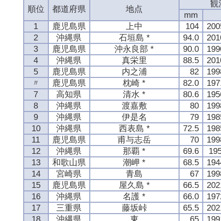
観
順位
都道府県
地点
mm
1
鹿児島県
上中
104
20
2
沖縄県
石垣島 *
94.0
20
3
鹿児島県
沖永良部 *
90.0
19
4
沖縄県
真栄里
88.5
20
5
鹿児島県
内之浦
82
19
〃
鹿児島県
枕崎 *
82.0
19
7
高知県
清水 *
80.6
19
8
沖縄県
渡嘉敷
80
19
9
沖縄県
伊是名
79
19
10
沖縄県
西表島 *
72.5
19
11
鹿児島県
甫与志岳
70
19
12
沖縄県
那覇 *
69.6
19
13
和歌山県
潮岬 *
68.5
19
14
宮崎県
青島
67
19
15
鹿児島県
屋久島 *
66.5
20
16
沖縄県
名護 *
66.0
19
17
三重県
藤坂峠
65.5
20
18
沖縄県
東
65
19