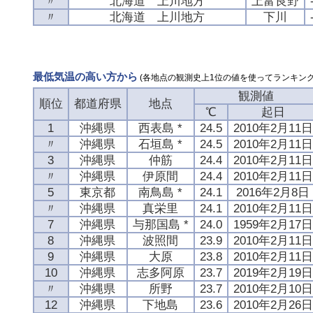
〃
北海道 上川地方
上富良野
〃
北海道 上川地方
下川
最低気温の高い方から
(各地点の観測史上1位の値を使ってランキング
観測値
順位
都道府県
地点
℃
起日
1
沖縄県
西表島 *
24.5
2010年2月11日
〃
沖縄県
石垣島 *
24.5
2010年2月11日
3
沖縄県
仲筋
24.4
2010年2月11日
〃
沖縄県
伊原間
24.4
2010年2月11日
5
東京都
南鳥島 *
24.1
2016年2月8日
〃
沖縄県
真栄里
24.1
2010年2月11日
7
沖縄県
与那国島 *
24.0
1959年2月17日
8
沖縄県
波照間
23.9
2010年2月11日
9
沖縄県
大原
23.8
2010年2月11日
10
沖縄県
志多阿原
23.7
2019年2月19日
〃
沖縄県
所野
23.7
2010年2月10日
12
沖縄県
下地島
23.6
2010年2月26日