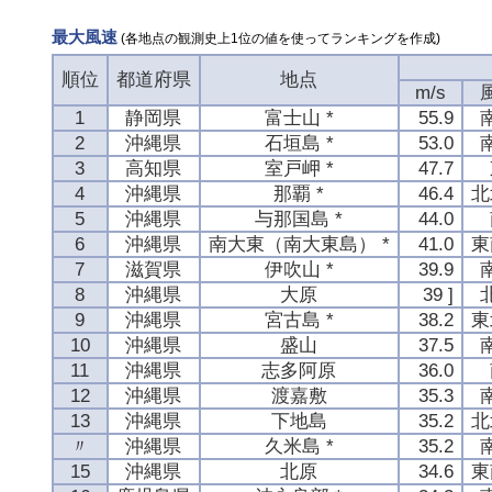
最大風速
(各地点の観測史上1位の値を使ってランキングを作成)
順位
都道府県
地点
m/s
1
静岡県
富士山 *
55.9
2
沖縄県
石垣島 *
53.0
3
高知県
室戸岬 *
47.7
4
沖縄県
那覇 *
46.4
北
5
沖縄県
与那国島 *
44.0
6
沖縄県
南大東（南大東島） *
41.0
東
7
滋賀県
伊吹山 *
39.9
8
沖縄県
大原
39 ]
9
沖縄県
宮古島 *
38.2
東
10
沖縄県
盛山
37.5
11
沖縄県
志多阿原
36.0
12
沖縄県
渡嘉敷
35.3
13
沖縄県
下地島
35.2
北
〃
沖縄県
久米島 *
35.2
15
沖縄県
北原
34.6
東