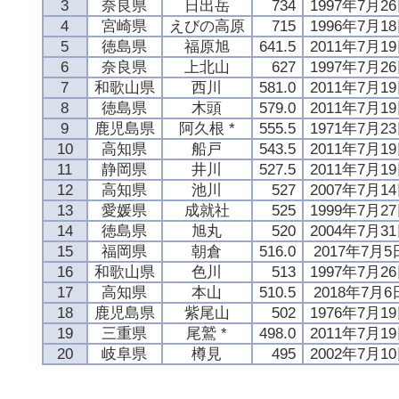
3
奈良県
日出岳
734
1997年7月2
4
宮崎県
えびの高原
715
1996年7月1
5
徳島県
福原旭
641.5
2011年7月1
6
奈良県
上北山
627
1997年7月2
7
和歌山県
西川
581.0
2011年7月1
8
徳島県
木頭
579.0
2011年7月1
9
鹿児島県
阿久根 *
555.5
1971年7月2
10
高知県
船戸
543.5
2011年7月1
11
静岡県
井川
527.5
2011年7月1
12
高知県
池川
527
2007年7月1
13
愛媛県
成就社
525
1999年7月2
14
徳島県
旭丸
520
2004年7月3
15
福岡県
朝倉
516.0
2017年7月5
16
和歌山県
色川
513
1997年7月2
17
高知県
本山
510.5
2018年7月6
18
鹿児島県
紫尾山
502
1976年7月1
19
三重県
尾鷲 *
498.0
2011年7月1
20
岐阜県
樽見
495
2002年7月1