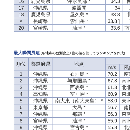
16
鹿児島県
沖永良部 *
34.3
17
沖縄県
波照間
34
18
鹿児島県
屋久島 *
33.8
〃
長崎県
雲仙岳 *
33.8 ]
20
宮崎県
油津 *
33.6
南
最大瞬間風速
(各地点の観測史上1位の値を使ってランキングを作成)
順位
都道府県
地点
m/s
風
1
沖縄県
石垣島 *
70.2
南
2
沖縄県
与那国島 *
67.8
南
3
沖縄県
西表島 *
61.3
北
4
高知県
室戸岬 *
60.9
東
5
沖縄県
南大東（南大東島） *
58.0
東
6
東京都
大島 *
56.7
南
7
沖縄県
那覇 *
56.3
東
8
宮崎県
油津 *
55.9
南
9
沖縄県
宮古島 *
55.8
北