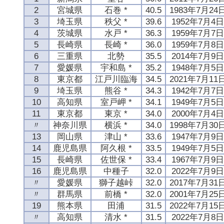
2
宮城県
石巻 *
40.5
1983年7月24
3
埼玉県
秩父 *
39.6
1952年7月4
4
茨城県
水戸 *
36.3
1959年7月7
5
長崎県
長崎 *
36.0
1959年7月8
6
三重県
北勢
35.5
2014年7月9
7
愛媛県
宇和島 *
35.2
1948年7月5
8
東京都
江戸川臨海
34.5
2021年7月11
9
埼玉県
熊谷 *
34.3
1942年7月7
10
高知県
室戸岬 *
34.1
1949年7月5
11
東京都
東京 *
34.0
2000年7月4
〃
神奈川県
横浜 *
34.0
1998年7月30
13
岡山県
津山 *
33.6
1947年7月9
14
鹿児島県
阿久根 *
33.5
1949年7月5
15
長崎県
佐世保 *
33.4
1967年7月9
16
鹿児島県
中種子
32.0
2022年7月9
〃
愛媛県
獅子越峠
32.0
2017年7月31
〃
群馬県
前橋 *
32.0
2001年7月25
19
熊本県
田浦
31.5
2022年7月15
〃
高知県
清水 *
31.5
2022年7月8