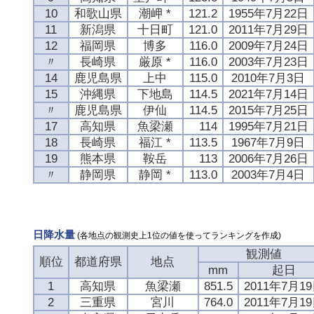
10
和歌山県
潮岬 *
121.2
1955年7月22日
11
新潟県
十日町
121.0
2011年7月29日
12
福岡県
博多
116.0
2009年7月24日
〃
長崎県
厳原 *
116.0
2003年7月23日
14
鹿児島県
上中
115.0
2010年7月3日
15
沖縄県
下地島
114.5
2021年7月14日
〃
鹿児島県
伊仙
114.5
2015年7月25日
17
高知県
魚梁瀬
114
1995年7月21日
18
長崎県
福江 *
113.5
1967年7月9日
19
熊本県
鞍岳
113
2006年7月26日
〃
静岡県
静岡 *
113.0
2003年7月4日
日降水量
(各地点の観測史上1位の値を使ってランキングを作成)
観測値
順位
都道府県
地点
mm
起日
1
高知県
魚梁瀬
851.5
2011年7月1
2
三重県
宮川
764.0
2011年7月1