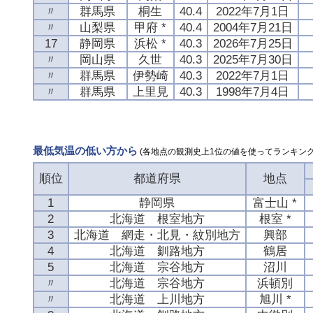
〃
群馬県
桐生
40.4
2022年7月1日
〃
山梨県
甲府 *
40.4
2004年7月21日
17
静岡県
浜松 *
40.3
2026年7月25日
〃
岡山県
久世
40.3
2025年7月30日
〃
群馬県
伊勢崎
40.3
2022年7月1日
〃
群馬県
上里見
40.3
1998年7月4日
最低気温の低い方から
(各地点の観測史上1位の値を使ってランキング
順位
都道府県
地点
1
静岡県
富士山 *
2
北海道 根室地方
根室 *
3
北海道 網走・北見・紋別地方
興部
4
北海道 釧路地方
鶴居
5
北海道 宗谷地方
沼川
〃
北海道 宗谷地方
浜頓別
〃
北海道 上川地方
旭川 *