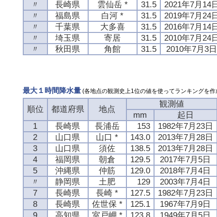
〃
長崎県
雲仙岳 *
31.5
2021年7月14
〃
福島県
白河 *
31.5
2019年7月24
〃
千葉県
大多喜
31.5
2016年7月14
〃
埼玉県
寄居
31.5
2010年7月24
〃
秋田県
角館
31.5
2010年7月3
最大１時間降水量
(各地点の観測史上1位の値を使ってランキングを作
観測値
順位
都道府県
地点
mm
起日
1
長崎県
長浦岳
153
1982年7月23日
2
山口県
山口 *
143.0
2013年7月28日
3
山口県
須佐
138.5
2013年7月28日
4
福岡県
朝倉
129.5
2017年7月5日
5
沖縄県
仲筋
129.0
2018年7月4日
〃
静岡県
土肥
129
2003年7月4日
7
長崎県
長崎 *
127.5
1982年7月23日
8
長崎県
佐世保 *
125.1
1967年7月9日
9
高知県
室戸岬 *
123.8
1949年7月5日