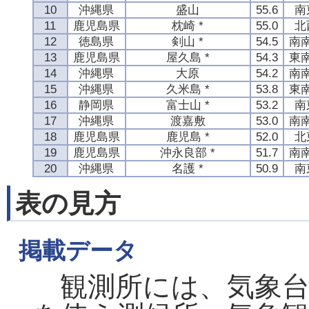
10
沖縄県
盛山
55.6
南
11
鹿児島県
枕崎 *
55.0
北
12
徳島県
剣山 *
54.5
南
13
鹿児島県
屋久島 *
54.3
東
14
沖縄県
大原
54.2
南
15
沖縄県
久米島 *
53.8
東
16
静岡県
富士山 *
53.2
南
17
沖縄県
渡嘉敷
53.0
南
18
鹿児島県
鹿児島 *
52.0
北
19
鹿児島県
沖永良部 *
51.7
南
20
沖縄県
名護 *
50.9
南
表の見方
掲載データ
観測所には、気象台