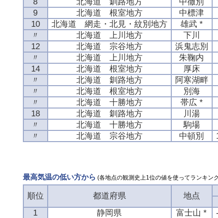
8
北海道 釧路地方
中徹別
9
北海道 根室地方
中標津
10
北海道 網走・北見・紋別地方
雄武 *
〃
北海道 上川地方
下川
12
北海道 宗谷地方
浜鬼志別
〃
北海道 上川地方
朱鞠内
14
北海道 根室地方
厚床
〃
北海道 釧路地方
阿寒湖畔
〃
北海道 根室地方
別海
〃
北海道 十勝地方
帯広 *
18
北海道 釧路地方
川湯
〃
北海道 十勝地方
駒場
〃
北海道 宗谷地方
中頓別
最高気温の低い方から
(各地点の観測史上1位の値を使ってランキング
順位
都道府県
地点
1
静岡県
富士山 *