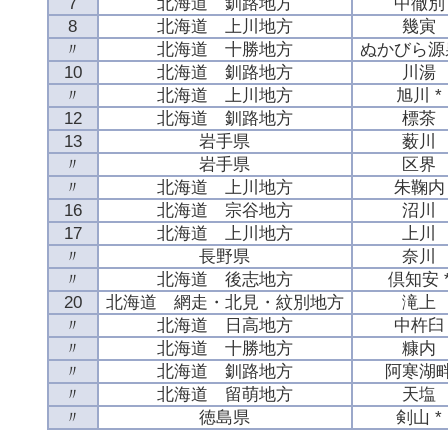
7
北海道 釧路地方
中徹別
8
北海道 上川地方
幾寅
〃
北海道 十勝地方
ぬかびら源
10
北海道 釧路地方
川湯
〃
北海道 上川地方
旭川 *
12
北海道 釧路地方
標茶
13
岩手県
薮川
〃
岩手県
区界
〃
北海道 上川地方
朱鞠内
16
北海道 宗谷地方
沼川
17
北海道 上川地方
上川
〃
長野県
奈川
〃
北海道 後志地方
倶知安 
20
北海道 網走・北見・紋別地方
滝上
〃
北海道 日高地方
中杵臼
〃
北海道 十勝地方
糠内
〃
北海道 釧路地方
阿寒湖
〃
北海道 留萌地方
天塩
〃
徳島県
剣山 *