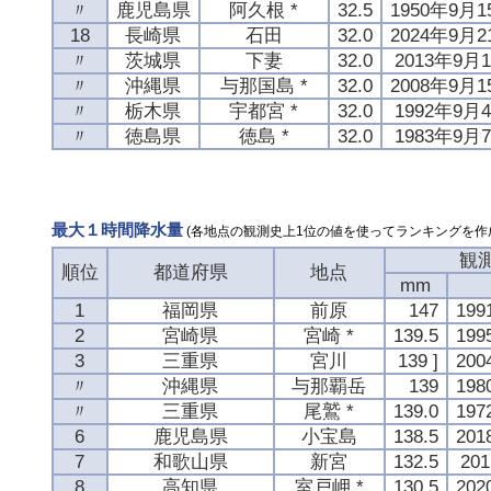
〃
鹿児島県
阿久根 *
32.5
1950年9月1
18
長崎県
石田
32.0
2024年9月2
〃
茨城県
下妻
32.0
2013年9月
〃
沖縄県
与那国島 *
32.0
2008年9月1
〃
栃木県
宇都宮 *
32.0
1992年9月
〃
徳島県
徳島 *
32.0
1983年9月
最大１時間降水量
(各地点の観測史上1位の値を使ってランキングを作
観
順位
都道府県
地点
mm
1
福岡県
前原
147
19
2
宮崎県
宮崎 *
139.5
19
3
三重県
宮川
139 ]
20
〃
沖縄県
与那覇岳
139
19
〃
三重県
尾鷲 *
139.0
19
6
鹿児島県
小宝島
138.5
20
7
和歌山県
新宮
132.5
20
8
高知県
室戸岬 *
130.5
20