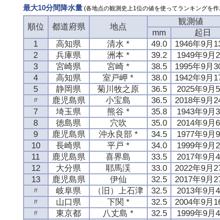
最大10分間降水量
(各地点の観測史上1位の値を使ってランキングを作
観測値
順位
都道府県
地点
mm
起日
1
高知県
清水 *
49.0
1946年9月1
2
兵庫県
洲本 *
39.2
1949年9月
3
宮崎県
宮崎 *
38.5
1995年9月3
4
高知県
室戸岬 *
38.0
1942年9月1
5
静岡県
菊川牧之原
36.5
2025年9月
〃
鹿児島県
小宝島
36.5
2018年9月2
7
埼玉県
熊谷 *
35.8
1943年9月
8
徳島県
穴吹
35.0
2014年9月
9
鹿児島県
沖永良部 *
34.5
1977年9月
10
長崎県
平戸 *
34.0
1999年9月
11
鹿児島県
喜界島
33.5
2017年9月
12
大分県
耶馬渓
33.0
2022年9月2
13
鹿児島県
伊仙
32.5
2017年9月2
〃
岐阜県
（旧）上石津
32.5
2013年9月
〃
山口県
下関 *
32.5
2004年9月1
〃
東京都
八丈島 *
32.5
1999年9月