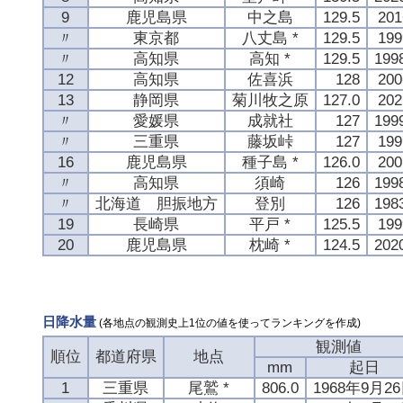
9
鹿児島県
中之島
129.5
20
〃
東京都
八丈島 *
129.5
19
〃
高知県
高知 *
129.5
19
12
高知県
佐喜浜
128
20
13
静岡県
菊川牧之原
127.0
20
〃
愛媛県
成就社
127
19
〃
三重県
藤坂峠
127
19
16
鹿児島県
種子島 *
126.0
20
〃
高知県
須崎
126
19
〃
北海道 胆振地方
登別
126
19
19
長崎県
平戸 *
125.5
19
20
鹿児島県
枕崎 *
124.5
20
日降水量
(各地点の観測史上1位の値を使ってランキングを作成)
観測値
順位
都道府県
地点
mm
起日
1
三重県
尾鷲 *
806.0
1968年9月2