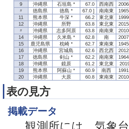
9
沖縄県
石垣島 *
67.0
西南西
200
〃
徳島県
徳島 *
67.0 ]
南南東
196
11
熊本県
牛深 *
66.2
東北東
199
12
沖縄県
所野
63.8
東北東
201
〃
沖縄県
志多阿原
63.8
南南東
201
14
沖縄県
久米島 *
62.8
南
200
15
鹿児島県
枕崎 *
62.7
東南東
194
16
沖縄県
宮城島
62.6
西北西
201
17
徳島県
剣山 *
62.2
南南東
196
18
沖縄県
鏡原
61.2
東北東
20
19
熊本県
阿蘇山 *
60.9
南西
199
20
沖縄県
大原
60.8
東南東
201
表の見方
掲載データ
観測所には、気象台