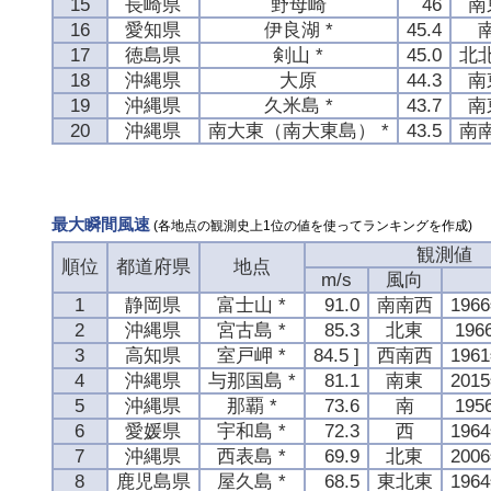
15
長崎県
野母崎
46
南
16
愛知県
伊良湖 *
45.4
17
徳島県
剣山 *
45.0
北
18
沖縄県
大原
44.3
南
19
沖縄県
久米島 *
43.7
南
20
沖縄県
南大東（南大東島） *
43.5
南
最大瞬間風速
(各地点の観測史上1位の値を使ってランキングを作成)
観測値
順位
都道府県
地点
m/s
風向
1
静岡県
富士山 *
91.0
南南西
196
2
沖縄県
宮古島 *
85.3
北東
19
3
高知県
室戸岬 *
84.5 ]
西南西
196
4
沖縄県
与那国島 *
81.1
南東
201
5
沖縄県
那覇 *
73.6
南
19
6
愛媛県
宇和島 *
72.3
西
196
7
沖縄県
西表島 *
69.9
北東
200
8
鹿児島県
屋久島 *
68.5
東北東
196