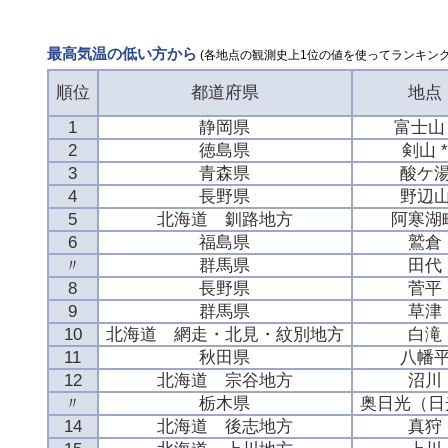
最高気温の低い方から
(各地点の観測史上1位の値を使ってランキング
順位
都道府県
地点
1
静岡県
富士山 
2
徳島県
剣山 
3
青森県
酸ケ
4
長野県
野辺
5
北海道 釧路地方
阿寒湖
6
福島県
鷲倉
〃
群馬県
田代
8
長野県
菅平
9
群馬県
草津
10
北海道 網走・北見・紋別地方
白滝
11
秋田県
八幡
12
北海道 宗谷地方
沼川
〃
栃木県
奥日光（日光
14
北海道 後志地方
真狩