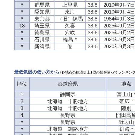
〃
群馬県
上里見
38.8
2010年9月7
〃
愛知県
東海
38.8
2010年9月4
〃
東京都
（旧）練馬
38.8
1984年9月3
18
埼玉県
久喜
38.6
2025年9月2
〃
徳島県
穴吹
38.6
2025年9月2
〃
石川県
輪島 *
38.6
2020年9月3
〃
新潟県
巻
38.6
2020年9月3
最低気温の低い方から
(各地点の観測史上1位の値を使ってランキング
順位
都道府県
地点
1
静岡県
富士山 
2
北海道 十勝地方
帯広 *
3
北海道 十勝地方
陸別
4
長野県
開田高
〃
長野県
野辺山
〃
北海道 釧路地方
釧路 *