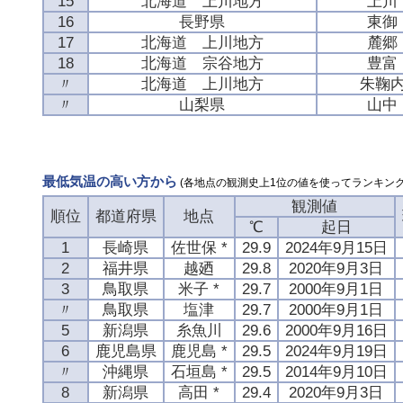
15
北海道 上川地方
上川
16
長野県
東御
17
北海道 上川地方
麓郷
18
北海道 宗谷地方
豊富
〃
北海道 上川地方
朱鞠
〃
山梨県
山中
最低気温の高い方から
(各地点の観測史上1位の値を使ってランキング
観測値
順位
都道府県
地点
℃
起日
1
長崎県
佐世保 *
29.9
2024年9月15日
2
福井県
越廼
29.8
2020年9月3日
3
鳥取県
米子 *
29.7
2000年9月1日
〃
鳥取県
塩津
29.7
2000年9月1日
5
新潟県
糸魚川
29.6
2000年9月16日
6
鹿児島県
鹿児島 *
29.5
2024年9月19日
〃
沖縄県
石垣島 *
29.5
2014年9月10日
8
新潟県
高田 *
29.4
2020年9月3日