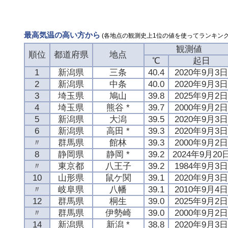
最高気温の高い方から
(各地点の観測史上1位の値を使ってランキング
観測値
順位
都道府県
地点
℃
起日
1
新潟県
三条
40.4
2020年9月3
2
新潟県
中条
40.0
2020年9月3
3
埼玉県
鳩山
39.8
2025年9月2
4
埼玉県
熊谷 *
39.7
2000年9月2
5
新潟県
大潟
39.5
2020年9月3
6
新潟県
高田 *
39.3
2020年9月3
〃
群馬県
館林
39.3
2000年9月2
8
静岡県
静岡 *
39.2
2024年9月20
〃
東京都
八王子
39.2
1984年9月3
10
山形県
鼠ケ関
39.1
2020年9月3
〃
岐阜県
八幡
39.1
2010年9月4
12
群馬県
桐生
39.0
2025年9月2
〃
群馬県
伊勢崎
39.0
2000年9月2
14
新潟県
新潟 *
38.8
2020年9月3