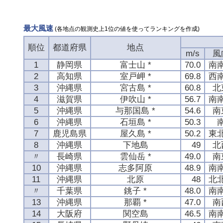
最大風速
(各地点の観測史上1位の値を使ってランキングを作成)
順位
都道府県
地点
m/s
風
1
静岡県
富士山 *
70.0
南
2
高知県
室戸岬 *
69.8
西
3
沖縄県
宮古島 *
60.8
北
4
滋賀県
伊吹山 *
56.7
南
5
沖縄県
与那国島 *
54.6
南
6
沖縄県
石垣島 *
50.3
7
鹿児島県
屋久島 *
50.2
東
8
沖縄県
下地島
49
北
〃
長崎県
雲仙岳 *
49.0
南
10
沖縄県
志多阿原
48.9
南
11
沖縄県
北原
48
北
〃
千葉県
銚子 *
48.0
南
13
沖縄県
那覇 *
47.0
南
14
大阪府
関空島
46.5
南