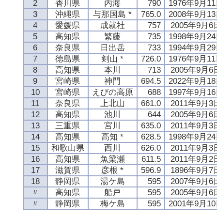
2
香川県
内海
790
1976年9月1
3
沖縄県
与那国島 *
765.0
2008年9月1
4
愛媛県
成就社
757
2005年9月6
5
高知県
繁藤
735
1998年9月2
6
奈良県
日出岳
733
1994年9月2
7
徳島県
剣山 *
726.0
1976年9月1
8
高知県
本川
713
2005年9月6
9
宮崎県
神門
694.5
2022年9月1
10
宮崎県
えびの高原
688
1997年9月1
11
奈良県
上北山
661.0
2011年9月3
12
高知県
池川
644
2005年9月6
13
三重県
宮川
635.0
2011年9月3
14
高知県
高知 *
628.5
1998年9月2
15
和歌山県
西川
626.0
2011年9月3
16
高知県
魚梁瀬
611.5
2011年9月2
17
滋賀県
彦根 *
596.9
1896年9月7
18
静岡県
湯ケ島
595
2007年9月6
〃
高知県
船戸
595
2005年9月6
〃
静岡県
梅ケ島
595
2001年9月1