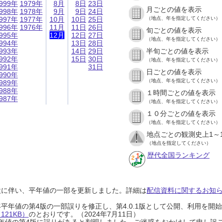
999年
1979年
8月
8日
23日
月ごとの値を表示
998年
1978年
9月
9日
24日
997年
1977年
10月
10日
25日
（地点、年を指定してください）
996年
1976年
11月
11日
26日
旬ごとの値を表示
995年
12月
12日
27日
（地点、年を指定してください）
994年
13日
28日
993年
14日
29日
半旬ごとの値を表示
992年
15日
30日
（地点、年を指定してください）
991年
31日
日ごとの値を表示
990年
（地点、年を指定してください）
989年
988年
１時間ごとの値を表示
987年
（地点、年を指定してください）
１０分ごとの値を表示
（地点、年を指定してください）
地点ごとの観測史上1～
（地点を指定してください）
歴代全国ランキング
設に伴い、平年値の一部を更新しました。詳細は
配信資料に関するお知らせ
0年平年値の第4版の一部誤りを修正し、第4.0.1版として公開、利用を
21KB）
のとおりです。（2024年7月11日）
0年平年値の第4版に誤りがあると判明しました。ご迷惑をおかけして申し訳