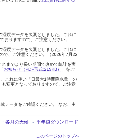
までの湿度データを欠測としました。これに
っておりますので、ご注意ください。
までの湿度データを欠測としました。これに
、ご注意ください。（2026年7月22
これまでより長い期間で改めて統計を実
「
お知らせ（PDF形式:219KB）
」をご
た。これに伴い「日最大1時間降水量」の
」も変更となっておりますので、ご注意
載データをご確認ください。 なお、主
節・各月の天候
平年値ダウンロード
このページのトップへ