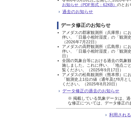
お知らせ（PDF形式：62KB）
のとおり
過去のお知らせ
データ修正のお知らせ
アメダスの郡家観測所（兵庫県）におい
伴い、「日最小相対湿度」の「観測史
（2026年7月22日）
アメダスの高野観測所（広島県）におい
伴い、「日最小相対湿度」の「観測史
日）
全国の気象台等における過去の気象観
施しました。これに伴い、「地点ごと
覧ください。（2025年9月17日）
アメダスの松島観測所（熊本県）にお
「観測史上1位の値（通年及び8月と
ください。（2025年8月20日）
データ修正の過去のお知らせ
※ 掲載している気象データは、
な修正については、データ修正の
利用され