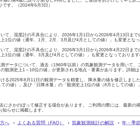
です。（2024年6月3日）
て、湿度計の不具合により、2026年1月1日から2026年4月13日
上1位の値（通年、1月、2月、3月及び4月としての値）」も変更とな
て、湿度計の不具合により、2026年3月1日から2026年4月22日
上1位の値（通年、3月及び4月としての値）」も変更となっておりますので
測データについて、過去（1960年以前）の気象観測データを用いて、
の観測史上1～10位の値」が更新される地点・要素があります。詳細は
ける2025年8月11日の観測データを精査し、降水量の値を修正しまし
しての値）」及び「日降水量」の「観測史上1位の値（8月としての値）
過去にさかのぼって修正する場合があります。 ご利用の際には、最新の掲
お知らせに掲載します。
る方へ
よくある質問（FAQ）
気象観測統計の解説
年・季