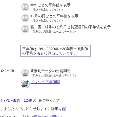
半旬ごとの平年値を表示
（地点を指定してください）
12月の日ごとの平年値を表示
（地点を指定してください）
霜・雪・結氷の初終日と初冠雪日の平年値を表示
（気象台、測候所などのみのデータです）
平年値は1991-2020年の30年間の観測値
の平均をもとに算出しています。
10位の値
要素別データの公開期間
（気象台、測候所などのみのデータです）
メッシュ平年値図
(PDF形式：124KB）
をご覧くださ
開始しましたのでお知らせします。詳細は
配
ございません。詳細は
配信資料に関する