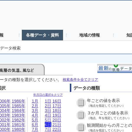
報
各種データ・資料
地域の情報
知
データ検索
ータの種類を選択してください。
検索条件を全てクリア
選択
データの種類
年月日の選択をクリア
年ごとの値を表示
006年
1986年
1月
1日
16日
005年
1985年
2月
2日
17日
（地点を指定してください）
004年
1984年
3月
3日
18日
３か月ごとの値を表示
003年
1983年
4月
4日
19日
（地点、年を指定してください）
002年
1982年
5月
5日
20日
001年
1981年
6月
6日
21日
観測開始からの月ごと
000年
1980年
7月
7日
22日
（地点を指定してください）