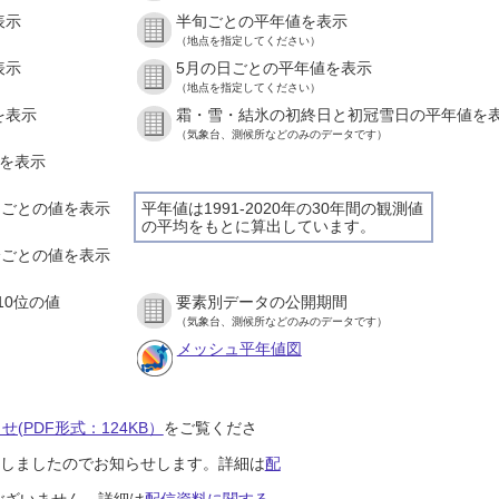
表示
半旬ごとの平年値を表示
（地点を指定してください）
表示
5月の日ごとの平年値を表示
（地点を指定してください）
を表示
霜・雪・結氷の初終日と初冠雪日の平年値を
（気象台、測候所などのみのデータです）
値を表示
時間ごとの値を表示
平年値は1991-2020年の30年間の観測値
の平均をもとに算出しています。
０分ごとの値を表示
10位の値
要素別データの公開期間
（気象台、測候所などのみのデータです）
メッシュ平年値図
(PDF形式：124KB）
をご覧くださ
開始しましたのでお知らせします。詳細は
配
ございません。詳細は
配信資料に関する