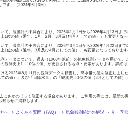
です。（2024年6月3日）
て、湿度計の不具合により、2026年1月1日から2026年4月13日
上1位の値（通年、1月、2月、3月及び4月としての値）」も変更とな
て、湿度計の不具合により、2026年3月1日から2026年4月22日
上1位の値（通年、3月及び4月としての値）」も変更となっておりますので
測データについて、過去（1960年以前）の気象観測データを用いて、
の観測史上1～10位の値」が更新される地点・要素があります。詳細は
ける2025年8月11日の観測データを精査し、降水量の値を修正しまし
しての値）」及び「日降水量」の「観測史上1位の値（8月としての値）
過去にさかのぼって修正する場合があります。 ご利用の際には、最新の掲
お知らせに掲載します。
る方へ
よくある質問（FAQ）
気象観測統計の解説
年・季