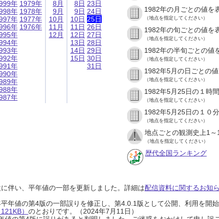
999年
1979年
8月
8日
23日
1982年の月ごとの値を
998年
1978年
9月
9日
24日
997年
1977年
10月
10日
25日
（地点を指定してください）
996年
1976年
11月
11日
26日
1982年の旬ごとの値を
995年
12月
12日
27日
（地点を指定してください）
994年
13日
28日
993年
14日
29日
1982年の半旬ごとの値
992年
15日
30日
（地点を指定してください）
991年
31日
1982年5月の日ごとの
990年
（地点を指定してください）
989年
988年
1982年5月25日の１
987年
（地点を指定してください）
1982年5月25日の１
（地点を指定してください）
地点ごとの観測史上1～
（地点を指定してください）
歴代全国ランキング
設に伴い、平年値の一部を更新しました。詳細は
配信資料に関するお知らせ
0年平年値の第4版の一部誤りを修正し、第4.0.1版として公開、利用を
21KB）
のとおりです。（2024年7月11日）
0年平年値の第4版に誤りがあると判明しました。ご迷惑をおかけして申し訳