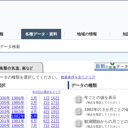
報
各種データ・資料
地域の情報
知
データ検索
ータの種類を選択してください。
検索条件を全てクリア
選択
データの種類
年月日の選択をクリア
年ごとの値を表示
006年
1986年
1月
1日
16日
005年
1985年
2月
2日
17日
（地点を指定してください）
004年
1984年
3月
3日
18日
1982年の３か月ごとの
003年
1983年
4月
4日
19日
（地点を指定してください）
002年
1982年
5月
5日
20日
001年
1981年
6月
6日
21日
観測開始からの月ごと
000年
1980年
7月
7日
22日
（地点を指定してください）