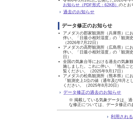
お知らせ（PDF形式：62KB）
のとおり
過去のお知らせ
データ修正のお知らせ
アメダスの郡家観測所（兵庫県）におい
伴い、「日最小相対湿度」の「観測史
（2026年7月22日）
アメダスの高野観測所（広島県）におい
伴い、「日最小相対湿度」の「観測史
日）
全国の気象台等における過去の気象観
施しました。これに伴い、「地点ごと
覧ください。（2025年9月17日）
アメダスの松島観測所（熊本県）にお
「観測史上1位の値（通年及び8月と
ください。（2025年8月20日）
データ修正の過去のお知らせ
※ 掲載している気象データは、
な修正については、データ修正の
利用され