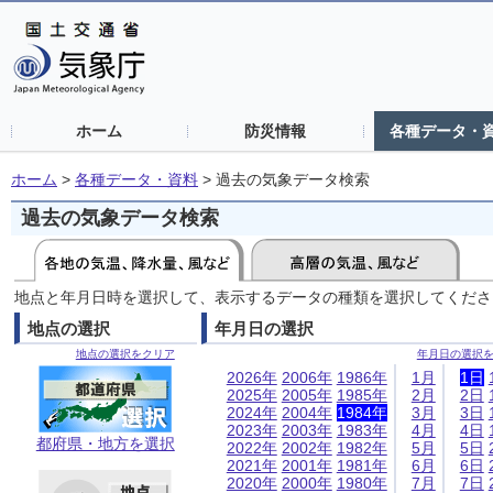
ホーム
防災情報
各種データ・
ホーム
>
各種データ・資料
>
過去の気象データ検索
過去の気象データ検索
地点と年月日時を選択して、表示するデータの種類を選択してくださ
地点の選択
年月日の選択
地点の選択をクリア
年月日の選択
2026年
2006年
1986年
1月
1日
2025年
2005年
1985年
2月
2日
2024年
2004年
1984年
3月
3日
2023年
2003年
1983年
4月
4日
都府県・地方を選択
2022年
2002年
1982年
5月
5日
2021年
2001年
1981年
6月
6日
2020年
2000年
1980年
7月
7日