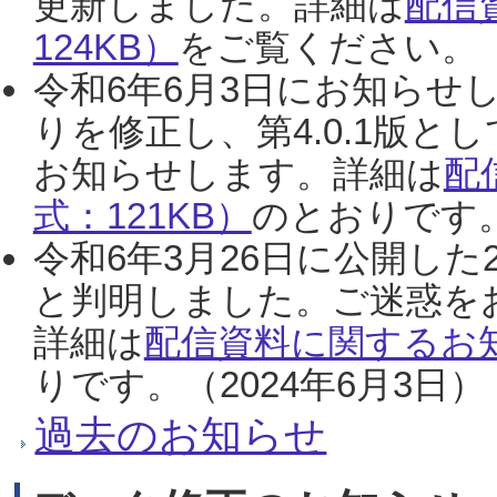
更新しました。詳細は
配信
124KB）
をご覧ください。（2
令和6年6月3日にお知らせし
りを修正し、第4.0.1版
お知らせします。詳細は
配
式：121KB）
のとおりです。
令和6年3月26日に公開した
と判明しました。ご迷惑を
詳細は
配信資料に関するお知
りです。（2024年6月3日）
過去のお知らせ