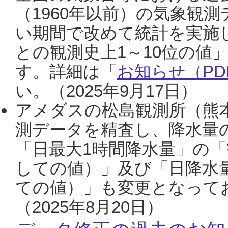
（1960年以前）の気象観
い期間で改めて統計を実施
との観測史上1～10位の値
す。詳細は「
お知らせ（PDF
い。（2025年9月17日）
アメダスの松島観測所（熊本
測データを精査し、降水量
「日最大1時間降水量」の「
しての値）」及び「日降水
ての値）」も変更となって
（2025年8月20日）