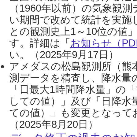
（1960年以前）の気象観
い期間で改めて統計を実施
との観測史上1～10位の値
す。詳細は「
お知らせ（PDF
い。（2025年9月17日）
アメダスの松島観測所（熊本
測データを精査し、降水量
「日最大1時間降水量」の「
しての値）」及び「日降水
ての値）」も変更となって
（2025年8月20日）