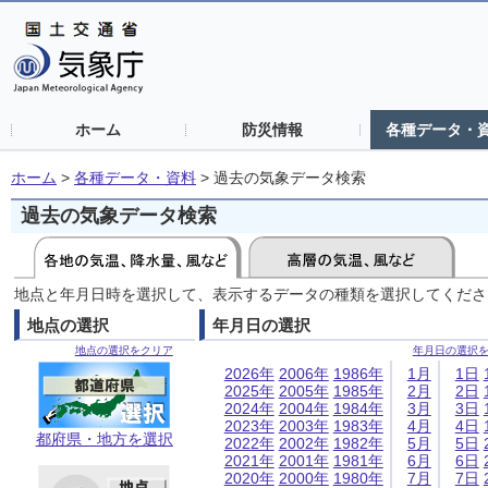
ホーム
防災情報
各種データ・
ホーム
>
各種データ・資料
>
過去の気象データ検索
過去の気象データ検索
地点と年月日時を選択して、表示するデータの種類を選択してくださ
地点の選択
年月日の選択
地点の選択をクリア
年月日の選択
2026年
2006年
1986年
1月
1日
2025年
2005年
1985年
2月
2日
2024年
2004年
1984年
3月
3日
2023年
2003年
1983年
4月
4日
都府県・地方を選択
2022年
2002年
1982年
5月
5日
2021年
2001年
1981年
6月
6日
2020年
2000年
1980年
7月
7日