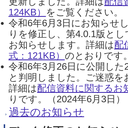
更新しました。詳細は
配信
124KB）
をご覧ください。（2
令和6年6月3日にお知らせし
りを修正し、第4.0.1版
お知らせします。詳細は
配
式：121KB）
のとおりです。
令和6年3月26日に公開した
と判明しました。ご迷惑を
詳細は
配信資料に関するお知
りです。（2024年6月3日）
過去のお知らせ