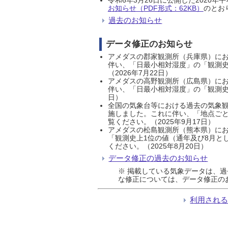
お知らせ（PDF形式：62KB）
のとおり
過去のお知らせ
データ修正のお知らせ
アメダスの郡家観測所（兵庫県）におい
伴い、「日最小相対湿度」の「観測史
（2026年7月22日）
アメダスの高野観測所（広島県）におい
伴い、「日最小相対湿度」の「観測史
日）
全国の気象台等における過去の気象観
施しました。これに伴い、「地点ごと
覧ください。（2025年9月17日）
アメダスの松島観測所（熊本県）にお
「観測史上1位の値（通年及び8月と
ください。（2025年8月20日）
データ修正の過去のお知らせ
※ 掲載している気象データは、
な修正については、データ修正の
利用され