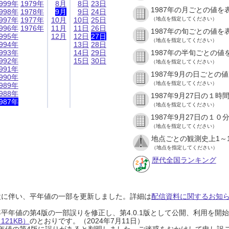
999年
1979年
8月
8日
23日
1987年の月ごとの値を
998年
1978年
9月
9日
24日
997年
1977年
10月
10日
25日
（地点を指定してください）
996年
1976年
11月
11日
26日
1987年の旬ごとの値を
995年
12月
12日
27日
（地点を指定してください）
994年
13日
28日
993年
14日
29日
1987年の半旬ごとの値
992年
15日
30日
（地点を指定してください）
991年
1987年9月の日ごとの
990年
（地点を指定してください）
989年
988年
1987年9月27日の１
987年
（地点を指定してください）
1987年9月27日の１
（地点を指定してください）
地点ごとの観測史上1～
（地点を指定してください）
歴代全国ランキング
設に伴い、平年値の一部を更新しました。詳細は
配信資料に関するお知らせ
0年平年値の第4版の一部誤りを修正し、第4.0.1版として公開、利用を
21KB）
のとおりです。（2024年7月11日）
0年平年値の第4版に誤りがあると判明しました。ご迷惑をおかけして申し訳