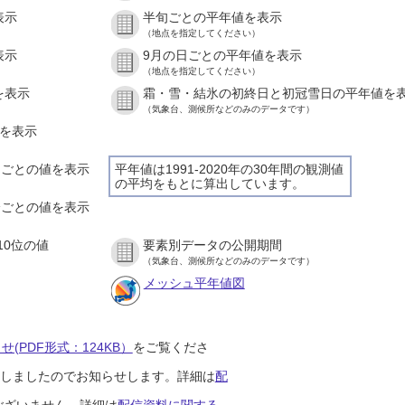
表示
半旬ごとの平年値を表示
（地点を指定してください）
表示
9月の日ごとの平年値を表示
（地点を指定してください）
を表示
霜・雪・結氷の初終日と初冠雪日の平年値を
（気象台、測候所などのみのデータです）
値を表示
時間ごとの値を表示
平年値は1991-2020年の30年間の観測値
の平均をもとに算出しています。
０分ごとの値を表示
10位の値
要素別データの公開期間
（気象台、測候所などのみのデータです）
メッシュ平年値図
(PDF形式：124KB）
をご覧くださ
開始しましたのでお知らせします。詳細は
配
ございません。詳細は
配信資料に関する