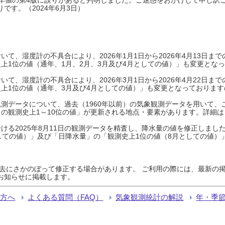
です。（2024年6月3日）
て、湿度計の不具合により、2026年1月1日から2026年4月13日
上1位の値（通年、1月、2月、3月及び4月としての値）」も変更とな
て、湿度計の不具合により、2026年3月1日から2026年4月22日
上1位の値（通年、3月及び4月としての値）」も変更となっておりますので
測データについて、過去（1960年以前）の気象観測データを用いて、
の観測史上1～10位の値」が更新される地点・要素があります。詳細は
ける2025年8月11日の観測データを精査し、降水量の値を修正しまし
しての値）」及び「日降水量」の「観測史上1位の値（8月としての値）
過去にさかのぼって修正する場合があります。 ご利用の際には、最新の掲
お知らせに掲載します。
る方へ
よくある質問（FAQ）
気象観測統計の解説
年・季