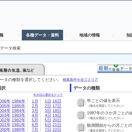
報
各種データ・資料
地域の情報
知
データ検索
ータの種類を選択してください。
検索条件を全てクリア
選択
データの種類
年月日の選択をクリア
年ごとの値を表示
006年
1986年
1月
1日
16日
005年
1985年
2月
2日
17日
（地点を指定してください）
004年
1984年
3月
3日
18日
1987年の３か月ごとの
003年
1983年
4月
4日
19日
（地点を指定してください）
002年
1982年
5月
5日
20日
001年
1981年
6月
6日
21日
観測開始からの月ごと
000年
1980年
7月
7日
22日
（地点を指定してください）