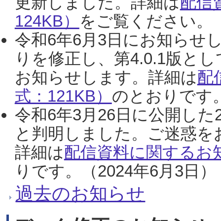
更新しました。詳細は
配信
124KB）
をご覧ください。（2
令和6年6月3日にお知らせし
りを修正し、第4.0.1版
お知らせします。詳細は
配
式：121KB）
のとおりです。
令和6年3月26日に公開した
と判明しました。ご迷惑を
詳細は
配信資料に関するお知
りです。（2024年6月3日）
過去のお知らせ