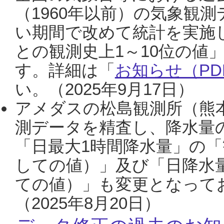
（1960年以前）の気象観
い期間で改めて統計を実施
との観測史上1～10位の値
す。詳細は「
お知らせ（PDF
い。（2025年9月17日）
アメダスの松島観測所（熊本
測データを精査し、降水量
「日最大1時間降水量」の「
しての値）」及び「日降水
ての値）」も変更となって
（2025年8月20日）