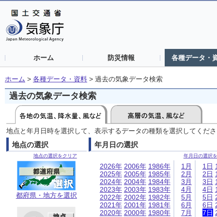
ホーム
防災情報
各種データ・
ホーム
>
各種データ・資料
>
過去の気象データ検索
過去の気象データ検索
地点と年月日時を選択して、表示するデータの種類を選択してくださ
地点の選択
年月日の選択
地点の選択をクリア
年月日の選択
2026年
2006年
1986年
1月
1日
2025年
2005年
1985年
2月
2日
2024年
2004年
1984年
3月
3日
2023年
2003年
1983年
4月
4日
都府県・地方を選択
2022年
2002年
1982年
5月
5日
2021年
2001年
1981年
6月
6日
2020年
2000年
1980年
7月
7日