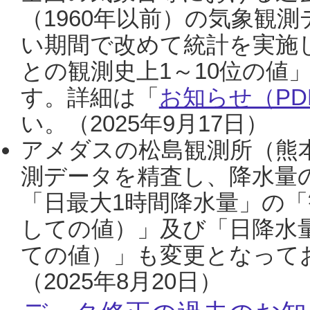
（1960年以前）の気象観
い期間で改めて統計を実施
との観測史上1～10位の値
す。詳細は「
お知らせ（PDF
い。（2025年9月17日）
アメダスの松島観測所（熊本
測データを精査し、降水量
「日最大1時間降水量」の「
しての値）」及び「日降水
ての値）」も変更となって
（2025年8月20日）