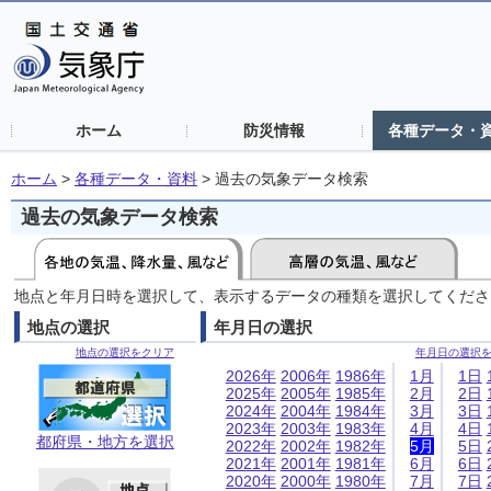
ホーム
防災情報
各種データ・
ホーム
>
各種データ・資料
>
過去の気象データ検索
過去の気象データ検索
地点と年月日時を選択して、表示するデータの種類を選択してくださ
地点の選択
年月日の選択
地点の選択をクリア
年月日の選択
2026年
2006年
1986年
1月
1日
2025年
2005年
1985年
2月
2日
2024年
2004年
1984年
3月
3日
2023年
2003年
1983年
4月
4日
都府県・地方を選択
2022年
2002年
1982年
5月
5日
2021年
2001年
1981年
6月
6日
2020年
2000年
1980年
7月
7日