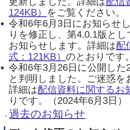
更新しました。詳細は
配信
124KB）
をご覧ください。（2
令和6年6月3日にお知らせし
りを修正し、第4.0.1版
お知らせします。詳細は
配
式：121KB）
のとおりです。
令和6年3月26日に公開した
と判明しました。ご迷惑を
詳細は
配信資料に関するお知
りです。（2024年6月3日）
過去のお知らせ