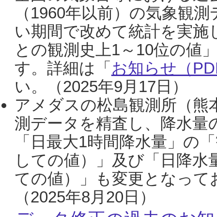
（1960年以前）の気象観
い期間で改めて統計を実施
との観測史上1～10位の値
す。詳細は「
お知らせ（PDF
い。（2025年9月17日）
アメダスの松島観測所（熊本
測データを精査し、降水量
「日最大1時間降水量」の「
しての値）」及び「日降水
ての値）」も変更となって
（2025年8月20日）