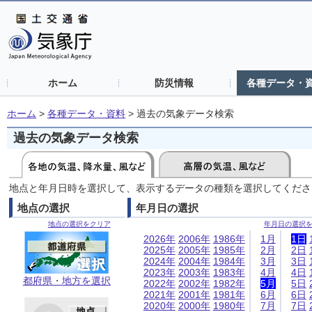
ホーム
防災情報
各種データ・
ホーム
>
各種データ・資料
>
過去の気象データ検索
過去の気象データ検索
地点と年月日時を選択して、表示するデータの種類を選択してくださ
地点の選択
年月日の選択
地点の選択をクリア
年月日の選択
2026年
2006年
1986年
1月
1日
2025年
2005年
1985年
2月
2日
2024年
2004年
1984年
3月
3日
2023年
2003年
1983年
4月
4日
都府県・地方を選択
2022年
2002年
1982年
5月
5日
2021年
2001年
1981年
6月
6日
2020年
2000年
1980年
7月
7日