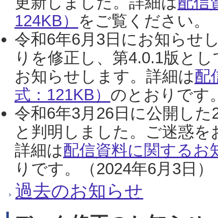
更新しました。詳細は
配信
124KB）
をご覧ください。（2
令和6年6月3日にお知らせし
りを修正し、第4.0.1版
お知らせします。詳細は
配
式：121KB）
のとおりです。
令和6年3月26日に公開した
と判明しました。ご迷惑を
詳細は
配信資料に関するお知
りです。（2024年6月3日）
過去のお知らせ