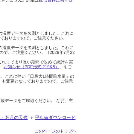
までの湿度データを欠測としました。これに
っておりますので、ご注意ください。
までの湿度データを欠測としました。これに
、ご注意ください。（2026年7月22
これまでより長い期間で改めて統計を実
「
お知らせ（PDF形式:219KB）
」をご
た。これに伴い「日最大1時間降水量」の
」も変更となっておりますので、ご注意
載データをご確認ください。 なお、主
節・各月の天候
平年値ダウンロード
このページのトップへ