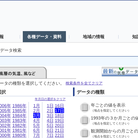
報
各種データ・資料
地域の情報
知
データ検索
ータの種類を選択してください。
検索条件を全てクリア
選択
データの種類
年月日の選択をクリア
年ごとの値を表示
006年
1986年
1月
1日
16日
005年
1985年
2月
2日
17日
（地点を指定してください）
004年
1984年
3月
3日
18日
1993年の３か月ごとの
003年
1983年
4月
4日
19日
（地点を指定してください）
002年
1982年
5月
5日
20日
001年
1981年
6月
6日
21日
観測開始からの月ごと
000年
1980年
7月
7日
22日
（地点を指定してください）