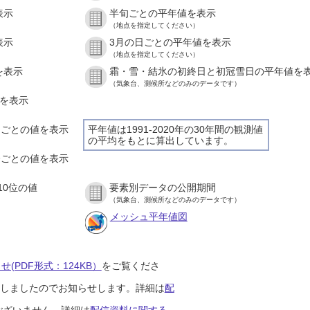
表示
半旬ごとの平年値を表示
（地点を指定してください）
表示
3月の日ごとの平年値を表示
（地点を指定してください）
を表示
霜・雪・結氷の初終日と初冠雪日の平年値を
（気象台、測候所などのみのデータです）
値を表示
時間ごとの値を表示
平年値は1991-2020年の30年間の観測値
の平均をもとに算出しています。
０分ごとの値を表示
10位の値
要素別データの公開期間
（気象台、測候所などのみのデータです）
メッシュ平年値図
(PDF形式：124KB）
をご覧くださ
開始しましたのでお知らせします。詳細は
配
ございません。詳細は
配信資料に関する