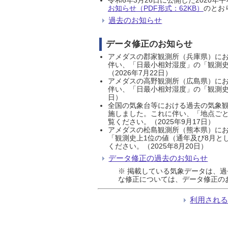
お知らせ（PDF形式：62KB）
のとおり
過去のお知らせ
データ修正のお知らせ
アメダスの郡家観測所（兵庫県）におい
伴い、「日最小相対湿度」の「観測史
（2026年7月22日）
アメダスの高野観測所（広島県）におい
伴い、「日最小相対湿度」の「観測史
日）
全国の気象台等における過去の気象観
施しました。これに伴い、「地点ごと
覧ください。（2025年9月17日）
アメダスの松島観測所（熊本県）にお
「観測史上1位の値（通年及び8月と
ください。（2025年8月20日）
データ修正の過去のお知らせ
※ 掲載している気象データは、
な修正については、データ修正の
利用され