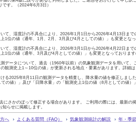
です。（2024年6月3日）
て、湿度計の不具合により、2026年1月1日から2026年4月13日
上1位の値（通年、1月、2月、3月及び4月としての値）」も変更とな
て、湿度計の不具合により、2026年3月1日から2026年4月22日
上1位の値（通年、3月及び4月としての値）」も変更となっておりますので
測データについて、過去（1960年以前）の気象観測データを用いて、
の観測史上1～10位の値」が更新される地点・要素があります。詳細は
ける2025年8月11日の観測データを精査し、降水量の値を修正しまし
しての値）」及び「日降水量」の「観測史上1位の値（8月としての値）
過去にさかのぼって修正する場合があります。 ご利用の際には、最新の掲
お知らせに掲載します。
る方へ
よくある質問（FAQ）
気象観測統計の解説
年・季