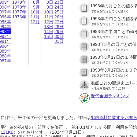
999年
1979年
8月
8日
23日
1993年の月ごとの値を
998年
1978年
9月
9日
24日
997年
1977年
10月
10日
25日
（地点を指定してください）
996年
1976年
11月
11日
26日
1993年の旬ごとの値を
995年
12月
12日
27日
（地点を指定してください）
994年
13日
28日
993年
14日
29日
1993年の半旬ごとの値
992年
15日
30日
（地点を指定してください）
991年
31日
1993年3月の日ごとの
990年
（地点を指定してください）
989年
988年
1993年3月17日の１
987年
（地点を指定してください）
1993年3月17日の１
（地点を指定してください）
地点ごとの観測史上1～
（地点を指定してください）
歴代全国ランキング
設に伴い、平年値の一部を更新しました。詳細は
配信資料に関するお知らせ
0年平年値の第4版の一部誤りを修正し、第4.0.1版として公開、利用を
21KB）
のとおりです。（2024年7月11日）
0年平年値の第4版に誤りがあると判明しました。ご迷惑をおかけして申し訳