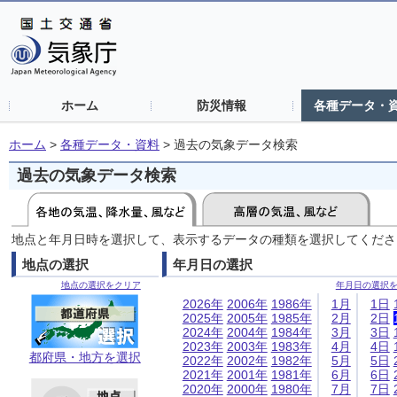
ホーム
防災情報
各種データ・
ホーム
>
各種データ・資料
>
過去の気象データ検索
過去の気象データ検索
地点と年月日時を選択して、表示するデータの種類を選択してくださ
地点の選択
年月日の選択
地点の選択をクリア
年月日の選択
2026年
2006年
1986年
1月
1日
2025年
2005年
1985年
2月
2日
2024年
2004年
1984年
3月
3日
2023年
2003年
1983年
4月
4日
都府県・地方を選択
2022年
2002年
1982年
5月
5日
2021年
2001年
1981年
6月
6日
2020年
2000年
1980年
7月
7日