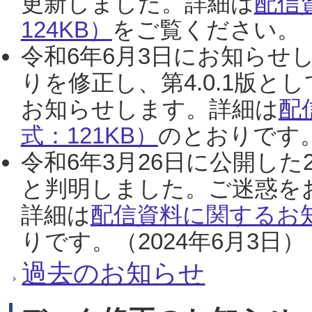
更新しました。詳細は
配信
124KB）
をご覧ください。（2
令和6年6月3日にお知らせし
りを修正し、第4.0.1版
お知らせします。詳細は
配
式：121KB）
のとおりです。
令和6年3月26日に公開した
と判明しました。ご迷惑を
詳細は
配信資料に関するお知
りです。（2024年6月3日）
過去のお知らせ