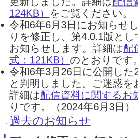
更新しました。詳細は
配信
124KB）
をご覧ください。（2
令和6年6月3日にお知らせし
りを修正し、第4.0.1版
お知らせします。詳細は
配
式：121KB）
のとおりです。
令和6年3月26日に公開した
と判明しました。ご迷惑を
詳細は
配信資料に関するお知
りです。（2024年6月3日）
過去のお知らせ