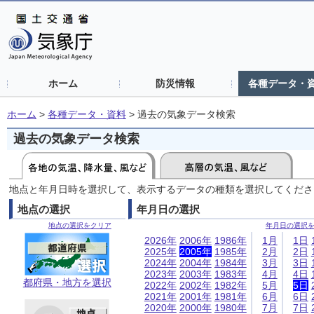
ホーム
防災情報
各種データ・
ホーム
>
各種データ・資料
>
過去の気象データ検索
過去の気象データ検索
地点と年月日時を選択して、表示するデータの種類を選択してくださ
地点の選択
年月日の選択
地点の選択をクリア
年月日の選択
2026年
2006年
1986年
1月
1日
2025年
2005年
1985年
2月
2日
2024年
2004年
1984年
3月
3日
2023年
2003年
1983年
4月
4日
都府県・地方を選択
2022年
2002年
1982年
5月
5日
2021年
2001年
1981年
6月
6日
2020年
2000年
1980年
7月
7日