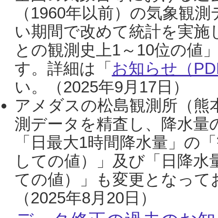
（1960年以前）の気象観
い期間で改めて統計を実施
との観測史上1～10位の値
す。詳細は「
お知らせ（PDF
い。（2025年9月17日）
アメダスの松島観測所（熊本
測データを精査し、降水量
「日最大1時間降水量」の「
しての値）」及び「日降水
ての値）」も変更となって
（2025年8月20日）