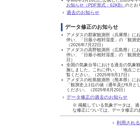
お知らせ（PDF形式：62KB）
のとおり
過去のお知らせ
データ修正のお知らせ
アメダスの郡家観測所（兵庫県）におい
伴い、「日最小相対湿度」の「観測史
（2026年7月22日）
アメダスの高野観測所（広島県）におい
伴い、「日最小相対湿度」の「観測史
日）
全国の気象台等における過去の気象観
施しました。これに伴い、「地点ごと
覧ください。（2025年9月17日）
アメダスの松島観測所（熊本県）にお
「観測史上1位の値（通年及び8月と
ください。（2025年8月20日）
データ修正の過去のお知らせ
※ 掲載している気象データは、
な修正については、データ修正の
利用され