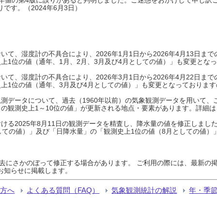
です。（2024年6月3日）
て、湿度計の不具合により、2026年1月1日から2026年4月13日
上1位の値（通年、1月、2月、3月及び4月としての値）」も変更とな
て、湿度計の不具合により、2026年3月1日から2026年4月22日
上1位の値（通年、3月及び4月としての値）」も変更となっておりますので
測データについて、過去（1960年以前）の気象観測データを用いて、
の観測史上1～10位の値」が更新される地点・要素があります。詳細は
ける2025年8月11日の観測データを精査し、降水量の値を修正しまし
しての値）」及び「日降水量」の「観測史上1位の値（8月としての値）
過去にさかのぼって修正する場合があります。 ご利用の際には、最新の掲
お知らせに掲載します。
る方へ
よくある質問（FAQ）
気象観測統計の解説
年・季