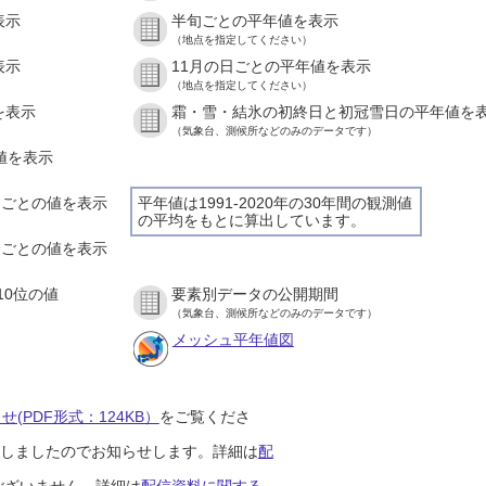
表示
半旬ごとの平年値を表示
（地点を指定してください）
表示
11月の日ごとの平年値を表示
（地点を指定してください）
を表示
霜・雪・結氷の初終日と初冠雪日の平年値を
（気象台、測候所などのみのデータです）
の値を表示
時間ごとの値を表示
平年値は1991-2020年の30年間の観測値
の平均をもとに算出しています。
０分ごとの値を表示
10位の値
要素別データの公開期間
（気象台、測候所などのみのデータです）
メッシュ平年値図
(PDF形式：124KB）
をご覧くださ
開始しましたのでお知らせします。詳細は
配
ございません。詳細は
配信資料に関する