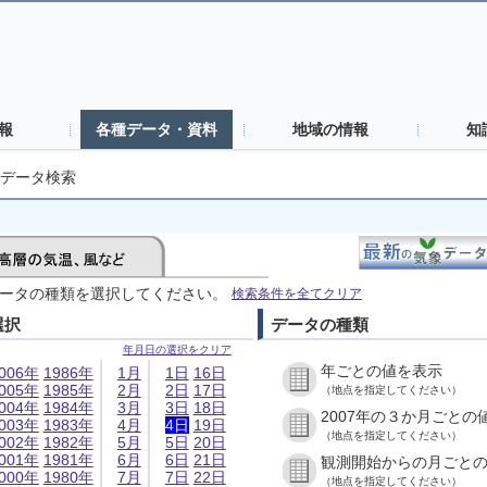
報
各種データ・資料
地域の情報
知
データ検索
ータの種類を選択してください。
検索条件を全てクリア
選択
データの種類
年月日の選択をクリア
年ごとの値を表示
006年
1986年
1月
1日
16日
005年
1985年
2月
2日
17日
（地点を指定してください）
004年
1984年
3月
3日
18日
2007年の３か月ごとの
003年
1983年
4月
4日
19日
（地点を指定してください）
002年
1982年
5月
5日
20日
001年
1981年
6月
6日
21日
観測開始からの月ごと
000年
1980年
7月
7日
22日
（地点を指定してください）