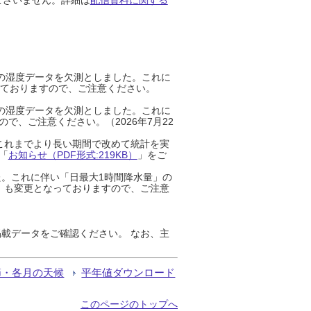
までの湿度データを欠測としました。これに
っておりますので、ご注意ください。
までの湿度データを欠測としました。これに
、ご注意ください。（2026年7月22
これまでより長い期間で改めて統計を実
「
お知らせ（PDF形式:219KB）
」をご
た。これに伴い「日最大1時間降水量」の
」も変更となっておりますので、ご注意
載データをご確認ください。 なお、主
節・各月の天候
平年値ダウンロード
このページのトップへ