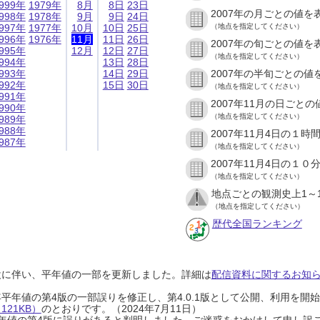
999年
1979年
8月
8日
23日
2007年の月ごとの値を
998年
1978年
9月
9日
24日
997年
1977年
10月
10日
25日
（地点を指定してください）
996年
1976年
11月
11日
26日
2007年の旬ごとの値を
995年
12月
12日
27日
（地点を指定してください）
994年
13日
28日
993年
14日
29日
2007年の半旬ごとの値
992年
15日
30日
（地点を指定してください）
991年
2007年11月の日ごと
990年
（地点を指定してください）
989年
988年
2007年11月4日の１
987年
（地点を指定してください）
2007年11月4日の１
（地点を指定してください）
地点ごとの観測史上1～
（地点を指定してください）
歴代全国ランキング
設に伴い、平年値の一部を更新しました。詳細は
配信資料に関するお知らせ
0年平年値の第4版の一部誤りを修正し、第4.0.1版として公開、利用を
21KB）
のとおりです。（2024年7月11日）
0年平年値の第4版に誤りがあると判明しました。ご迷惑をおかけして申し訳