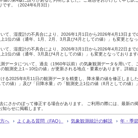
です。（2024年6月3日）
て、湿度計の不具合により、2026年1月1日から2026年4月13日
上1位の値（通年、1月、2月、3月及び4月としての値）」も変更とな
て、湿度計の不具合により、2026年3月1日から2026年4月22日
上1位の値（通年、3月及び4月としての値）」も変更となっておりますので
測データについて、過去（1960年以前）の気象観測データを用いて、
の観測史上1～10位の値」が更新される地点・要素があります。詳細は
ける2025年8月11日の観測データを精査し、降水量の値を修正しまし
しての値）」及び「日降水量」の「観測史上1位の値（8月としての値）
過去にさかのぼって修正する場合があります。 ご利用の際には、最新の掲
お知らせに掲載します。
る方へ
よくある質問（FAQ）
気象観測統計の解説
年・季