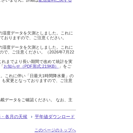
までの湿度データを欠測としました。これに
っておりますので、ご注意ください。
までの湿度データを欠測としました。これに
、ご注意ください。（2026年7月22
これまでより長い期間で改めて統計を実
「
お知らせ（PDF形式:219KB）
」をご
た。これに伴い「日最大1時間降水量」の
」も変更となっておりますので、ご注意
載データをご確認ください。 なお、主
節・各月の天候
平年値ダウンロード
このページのトップへ