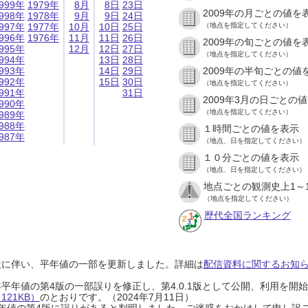
999年
1979年
8月
8日
23日
2009年の月ごとの値を
998年
1978年
9月
9日
24日
997年
1977年
10月
10日
25日
（地点を指定してください）
996年
1976年
11月
11日
26日
2009年の旬ごとの値を
995年
12月
12日
27日
（地点を指定してください）
994年
13日
28日
993年
14日
29日
2009年の半旬ごとの値
992年
15日
30日
（地点を指定してください）
991年
31日
2009年3月の日ごとの
990年
（地点を指定してください）
989年
988年
１時間ごとの値を表示
987年
（地点、日を指定してください）
１０分ごとの値を表示
（地点、日を指定してください）
地点ごとの観測史上1～
（地点を指定してください）
歴代全国ランキング
設に伴い、平年値の一部を更新しました。詳細は
配信資料に関するお知らせ
0年平年値の第4版の一部誤りを修正し、第4.0.1版として公開、利用を
21KB）
のとおりです。（2024年7月11日）
0年平年値の第4版に誤りがあると判明しました。ご迷惑をおかけして申し訳