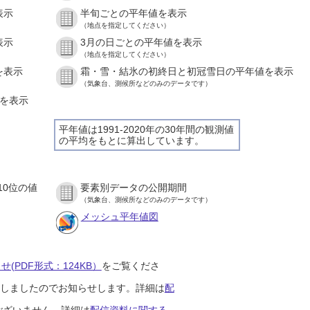
表示
半旬ごとの平年値を表示
（地点を指定してください）
表示
3月の日ごとの平年値を表示
（地点を指定してください）
を表示
霜・雪・結氷の初終日と初冠雪日の平年値を表示
（気象台、測候所などのみのデータです）
値を表示
平年値は1991-2020年の30年間の観測値
の平均をもとに算出しています。
10位の値
要素別データの公開期間
（気象台、測候所などのみのデータです）
メッシュ平年値図
(PDF形式：124KB）
をご覧くださ
開始しましたのでお知らせします。詳細は
配
ございません。詳細は
配信資料に関する