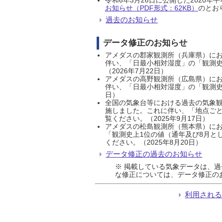
お知らせ（PDF形式：62KB）
のとおり
過去のお知らせ
データ修正のお知らせ
アメダスの郡家観測所（兵庫県）におい
伴い、「日最小相対湿度」の「観測史
（2026年7月22日）
アメダスの高野観測所（広島県）におい
伴い、「日最小相対湿度」の「観測史
日）
全国の気象台等における過去の気象観
施しました。これに伴い、「地点ごと
覧ください。（2025年9月17日）
アメダスの松島観測所（熊本県）にお
「観測史上1位の値（通年及び8月と
ください。（2025年8月20日）
データ修正の過去のお知らせ
※ 掲載している気象データは、
な修正については、データ修正の
利用され