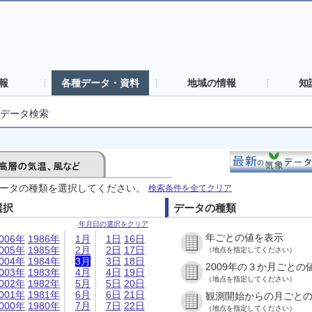
報
各種データ・資料
地域の情報
知
データ検索
ータの種類を選択してください。
検索条件を全てクリア
選択
データの種類
年月日の選択をクリア
年ごとの値を表示
006年
1986年
1月
1日
16日
005年
1985年
2月
2日
17日
（地点を指定してください）
004年
1984年
3月
3日
18日
2009年の３か月ごとの
003年
1983年
4月
4日
19日
（地点を指定してください）
002年
1982年
5月
5日
20日
001年
1981年
6月
6日
21日
観測開始からの月ごと
000年
1980年
7月
7日
22日
（地点を指定してください）