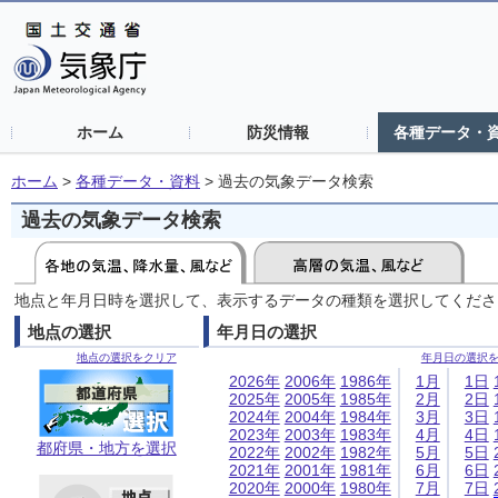
ホーム
防災情報
各種データ・
ホーム
>
各種データ・資料
>
過去の気象データ検索
過去の気象データ検索
地点と年月日時を選択して、表示するデータの種類を選択してくださ
地点の選択
年月日の選択
地点の選択をクリア
年月日の選択
2026年
2006年
1986年
1月
1日
2025年
2005年
1985年
2月
2日
2024年
2004年
1984年
3月
3日
2023年
2003年
1983年
4月
4日
都府県・地方を選択
2022年
2002年
1982年
5月
5日
2021年
2001年
1981年
6月
6日
2020年
2000年
1980年
7月
7日