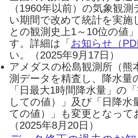
（1960年以前）の気象観
い期間で改めて統計を実施
との観測史上1～10位の値
す。詳細は「
お知らせ（PDF
い。（2025年9月17日）
アメダスの松島観測所（熊本
測データを精査し、降水量
「日最大1時間降水量」の「
しての値）」及び「日降水
ての値）」も変更となって
（2025年8月20日）