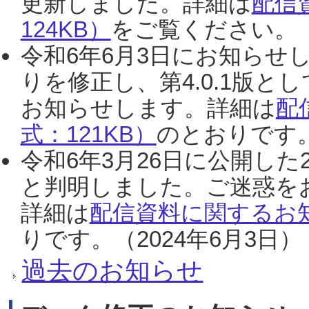
更新しました。詳細は
配信
124KB）
をご覧ください。（2
令和6年6月3日にお知らせし
りを修正し、第4.0.1版
お知らせします。詳細は
配
式：121KB）
のとおりです。
令和6年3月26日に公開した
と判明しました。ご迷惑を
詳細は
配信資料に関するお知
りです。（2024年6月3日）
過去のお知らせ