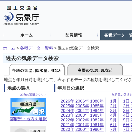
ホーム
防災情報
各種データ・
ホーム
>
各種データ・資料
>
過去の気象データ検索
過去の気象データ検索
地点と年月日時を選択して、表示するデータの種類を選択してくださ
地点の選択
年月日の選択
地点の選択をクリア
年月日の選択
2026年
2006年
1986年
1月
1日
2025年
2005年
1985年
2月
2日
2024年
2004年
1984年
3月
3日
2023年
2003年
1983年
4月
4日
都府県・地方を選択
2022年
2002年
1982年
5月
5日
2021年
2001年
1981年
6月
6日
2020年
2000年
1980年
7月
7日