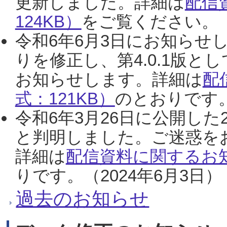
更新しました。詳細は
配信
124KB）
をご覧ください。（2
令和6年6月3日にお知らせし
りを修正し、第4.0.1版
お知らせします。詳細は
配
式：121KB）
のとおりです。
令和6年3月26日に公開した
と判明しました。ご迷惑を
詳細は
配信資料に関するお知
りです。（2024年6月3日）
過去のお知らせ