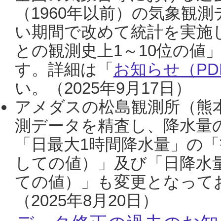
（1960年以前）の気象観
い期間で改めて統計を実施
との観測史上1～10位の値
す。詳細は「
お知らせ（PDF
い。（2025年9月17日）
アメダスの松島観測所（熊本
測データを精査し、降水量
「日最大1時間降水量」の「
しての値）」及び「日降水
ての値）」も変更となって
（2025年8月20日）