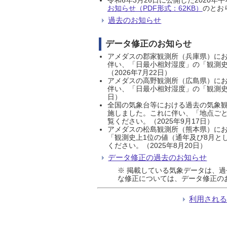
お知らせ（PDF形式：62KB）
のとおり
過去のお知らせ
データ修正のお知らせ
アメダスの郡家観測所（兵庫県）におい
伴い、「日最小相対湿度」の「観測史
（2026年7月22日）
アメダスの高野観測所（広島県）におい
伴い、「日最小相対湿度」の「観測史
日）
全国の気象台等における過去の気象観
施しました。これに伴い、「地点ごと
覧ください。（2025年9月17日）
アメダスの松島観測所（熊本県）にお
「観測史上1位の値（通年及び8月と
ください。（2025年8月20日）
データ修正の過去のお知らせ
※ 掲載している気象データは、
な修正については、データ修正の
利用され