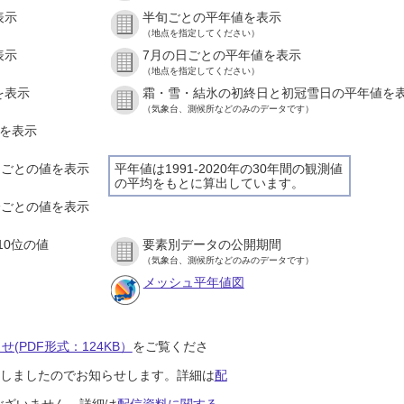
表示
半旬ごとの平年値を表示
（地点を指定してください）
表示
7月の日ごとの平年値を表示
（地点を指定してください）
を表示
霜・雪・結氷の初終日と初冠雪日の平年値を
（気象台、測候所などのみのデータです）
値を表示
時間ごとの値を表示
平年値は1991-2020年の30年間の観測値
の平均をもとに算出しています。
０分ごとの値を表示
10位の値
要素別データの公開期間
（気象台、測候所などのみのデータです）
メッシュ平年値図
(PDF形式：124KB）
をご覧くださ
開始しましたのでお知らせします。詳細は
配
ございません。詳細は
配信資料に関する