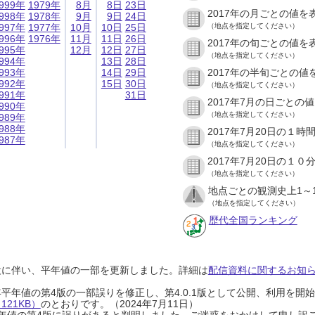
999年
1979年
8月
8日
23日
2017年の月ごとの値を
998年
1978年
9月
9日
24日
997年
1977年
10月
10日
25日
（地点を指定してください）
996年
1976年
11月
11日
26日
2017年の旬ごとの値を
995年
12月
12日
27日
（地点を指定してください）
994年
13日
28日
993年
14日
29日
2017年の半旬ごとの値
992年
15日
30日
（地点を指定してください）
991年
31日
2017年7月の日ごとの
990年
（地点を指定してください）
989年
988年
2017年7月20日の１
987年
（地点を指定してください）
2017年7月20日の１
（地点を指定してください）
地点ごとの観測史上1～
（地点を指定してください）
歴代全国ランキング
設に伴い、平年値の一部を更新しました。詳細は
配信資料に関するお知らせ
0年平年値の第4版の一部誤りを修正し、第4.0.1版として公開、利用を
21KB）
のとおりです。（2024年7月11日）
0年平年値の第4版に誤りがあると判明しました。ご迷惑をおかけして申し訳