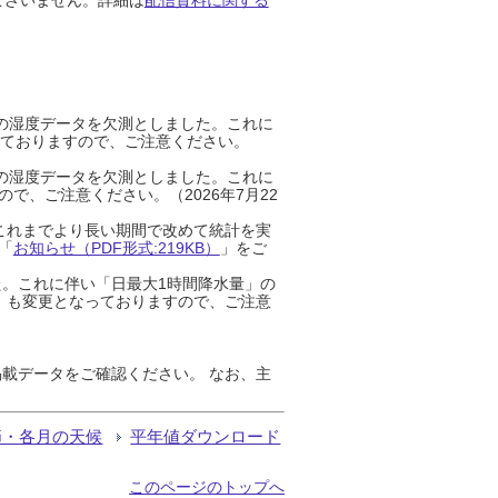
までの湿度データを欠測としました。これに
っておりますので、ご注意ください。
までの湿度データを欠測としました。これに
、ご注意ください。（2026年7月22
これまでより長い期間で改めて統計を実
「
お知らせ（PDF形式:219KB）
」をご
た。これに伴い「日最大1時間降水量」の
」も変更となっておりますので、ご注意
載データをご確認ください。 なお、主
節・各月の天候
平年値ダウンロード
このページのトップへ