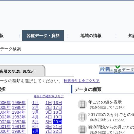
報
各種データ・資料
地域の情報
知
データ検索
ータの種類を選択してください。
検索条件を全てクリア
選択
データの種類
年月日の選択をクリア
年ごとの値を表示
006年
1986年
1月
1日
16日
005年
1985年
2月
2日
17日
（地点を指定してください）
004年
1984年
3月
3日
18日
2017年の３か月ごとの
003年
1983年
4月
4日
19日
（地点を指定してください）
002年
1982年
5月
5日
20日
001年
1981年
6月
6日
21日
観測開始からの月ごと
000年
1980年
7月
7日
22日
（地点を指定してください）