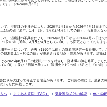
です。（2024年6月3日）
て、湿度計の不具合により、2026年1月1日から2026年4月13日
上1位の値（通年、1月、2月、3月及び4月としての値）」も変更とな
て、湿度計の不具合により、2026年3月1日から2026年4月22日
上1位の値（通年、3月及び4月としての値）」も変更となっておりますので
測データについて、過去（1960年以前）の気象観測データを用いて、
の観測史上1～10位の値」が更新される地点・要素があります。詳細は
ける2025年8月11日の観測データを精査し、降水量の値を修正しまし
しての値）」及び「日降水量」の「観測史上1位の値（8月としての値）
過去にさかのぼって修正する場合があります。 ご利用の際には、最新の掲
お知らせに掲載します。
る方へ
よくある質問（FAQ）
気象観測統計の解説
年・季