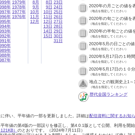
999年
1979年
8月
8日
23日
2020年の月ごとの値を
998年
1978年
9月
9日
24日
997年
1977年
10月
10日
25日
（地点を指定してください）
996年
1976年
11月
11日
26日
2020年の旬ごとの値を
995年
12月
12日
27日
（地点を指定してください）
994年
13日
28日
993年
14日
29日
2020年の半旬ごとの値
992年
15日
30日
（地点を指定してください）
991年
31日
2020年5月の日ごとの
990年
（地点を指定してください）
989年
988年
2020年5月17日の１
987年
（地点を指定してください）
2020年5月17日の１
（地点を指定してください）
地点ごとの観測史上1～
（地点を指定してください）
歴代全国ランキング
設に伴い、平年値の一部を更新しました。詳細は
配信資料に関するお知らせ
0年平年値の第4版の一部誤りを修正し、第4.0.1版として公開、利用を
21KB）
のとおりです。（2024年7月11日）
0年平年値の第4版に誤りがあると判明しました。ご迷惑をおかけして申し訳