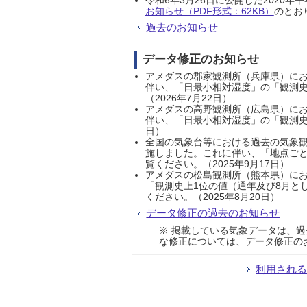
お知らせ（PDF形式：62KB）
のとおり
過去のお知らせ
データ修正のお知らせ
アメダスの郡家観測所（兵庫県）におい
伴い、「日最小相対湿度」の「観測史
（2026年7月22日）
アメダスの高野観測所（広島県）におい
伴い、「日最小相対湿度」の「観測史
日）
全国の気象台等における過去の気象観
施しました。これに伴い、「地点ごと
覧ください。（2025年9月17日）
アメダスの松島観測所（熊本県）にお
「観測史上1位の値（通年及び8月と
ください。（2025年8月20日）
データ修正の過去のお知らせ
※ 掲載している気象データは、
な修正については、データ修正の
利用され