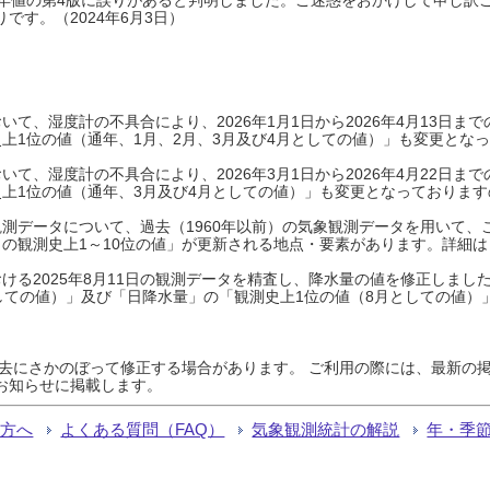
です。（2024年6月3日）
て、湿度計の不具合により、2026年1月1日から2026年4月13日
上1位の値（通年、1月、2月、3月及び4月としての値）」も変更とな
て、湿度計の不具合により、2026年3月1日から2026年4月22日
上1位の値（通年、3月及び4月としての値）」も変更となっておりますので
測データについて、過去（1960年以前）の気象観測データを用いて、
の観測史上1～10位の値」が更新される地点・要素があります。詳細は
ける2025年8月11日の観測データを精査し、降水量の値を修正しまし
しての値）」及び「日降水量」の「観測史上1位の値（8月としての値）
過去にさかのぼって修正する場合があります。 ご利用の際には、最新の掲
お知らせに掲載します。
る方へ
よくある質問（FAQ）
気象観測統計の解説
年・季