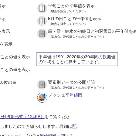
表示
半旬ごとの平年値を表示
（地点を指定してください）
表示
5月の日ごとの平年値を表示
（地点を指定してください）
を表示
霜・雪・結氷の初終日と初冠雪日の平年値を
（気象台、測候所などのみのデータです）
値を表示
時間ごとの値を表示
平年値は1991-2020年の30年間の観測値
の平均をもとに算出しています。
０分ごとの値を表示
10位の値
要素別データの公開期間
（気象台、測候所などのみのデータです）
メッシュ平年値図
(PDF形式：124KB）
をご覧くださ
開始しましたのでお知らせします。詳細は
配
ございません。詳細は
配信資料に関する