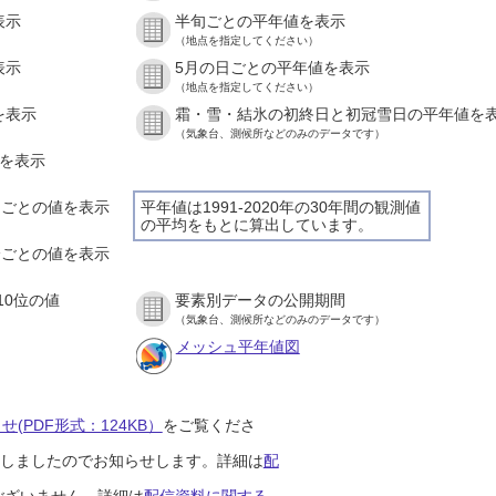
表示
半旬ごとの平年値を表示
（地点を指定してください）
表示
5月の日ごとの平年値を表示
（地点を指定してください）
を表示
霜・雪・結氷の初終日と初冠雪日の平年値を
（気象台、測候所などのみのデータです）
値を表示
時間ごとの値を表示
平年値は1991-2020年の30年間の観測値
の平均をもとに算出しています。
０分ごとの値を表示
10位の値
要素別データの公開期間
（気象台、測候所などのみのデータです）
メッシュ平年値図
(PDF形式：124KB）
をご覧くださ
開始しましたのでお知らせします。詳細は
配
ございません。詳細は
配信資料に関する