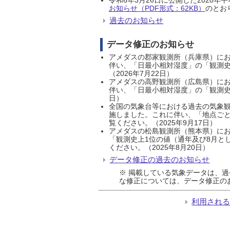
お知らせ（PDF形式：62KB）
のとおり
過去のお知らせ
データ修正のお知らせ
アメダスの郡家観測所（兵庫県）におい
伴い、「日最小相対湿度」の「観測史
（2026年7月22日）
アメダスの高野観測所（広島県）におい
伴い、「日最小相対湿度」の「観測史
日）
全国の気象台等における過去の気象観
施しました。これに伴い、「地点ごと
覧ください。（2025年9月17日）
アメダスの松島観測所（熊本県）にお
「観測史上1位の値（通年及び8月と
ください。（2025年8月20日）
データ修正の過去のお知らせ
※ 掲載している気象データは、
な修正については、データ修正の
利用され