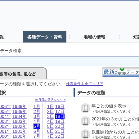
報
各種データ・資料
地域の情報
知
データ検索
ータの種類を選択してください。
検索条件を全てクリア
選択
データの種類
年月日の選択をクリア
年ごとの値を表示
006年
1986年
1月
1日
16日
005年
1985年
2月
2日
17日
（地点を指定してください）
004年
1984年
3月
3日
18日
2021年の３か月ごとの
003年
1983年
4月
4日
19日
（地点を指定してください）
002年
1982年
5月
5日
20日
001年
1981年
6月
6日
21日
観測開始からの月ごと
000年
1980年
7月
7日
22日
（地点を指定してください）