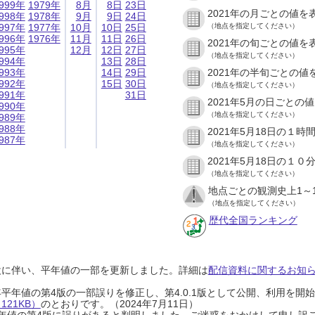
999年
1979年
8月
8日
23日
2021年の月ごとの値を
998年
1978年
9月
9日
24日
997年
1977年
10月
10日
25日
（地点を指定してください）
996年
1976年
11月
11日
26日
2021年の旬ごとの値を
995年
12月
12日
27日
（地点を指定してください）
994年
13日
28日
993年
14日
29日
2021年の半旬ごとの値
992年
15日
30日
（地点を指定してください）
991年
31日
2021年5月の日ごとの
990年
（地点を指定してください）
989年
988年
2021年5月18日の１
987年
（地点を指定してください）
2021年5月18日の１
（地点を指定してください）
地点ごとの観測史上1～
（地点を指定してください）
歴代全国ランキング
設に伴い、平年値の一部を更新しました。詳細は
配信資料に関するお知らせ
0年平年値の第4版の一部誤りを修正し、第4.0.1版として公開、利用を
21KB）
のとおりです。（2024年7月11日）
0年平年値の第4版に誤りがあると判明しました。ご迷惑をおかけして申し訳