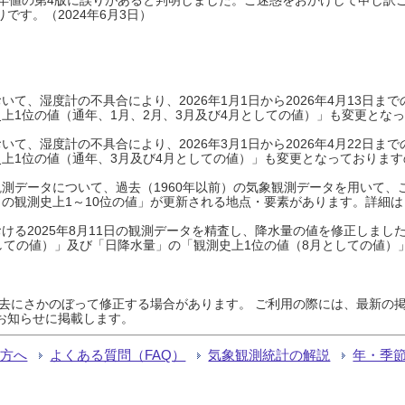
です。（2024年6月3日）
て、湿度計の不具合により、2026年1月1日から2026年4月13日
上1位の値（通年、1月、2月、3月及び4月としての値）」も変更とな
て、湿度計の不具合により、2026年3月1日から2026年4月22日
上1位の値（通年、3月及び4月としての値）」も変更となっておりますので
測データについて、過去（1960年以前）の気象観測データを用いて、
の観測史上1～10位の値」が更新される地点・要素があります。詳細は
ける2025年8月11日の観測データを精査し、降水量の値を修正しまし
しての値）」及び「日降水量」の「観測史上1位の値（8月としての値）
過去にさかのぼって修正する場合があります。 ご利用の際には、最新の掲
お知らせに掲載します。
る方へ
よくある質問（FAQ）
気象観測統計の解説
年・季