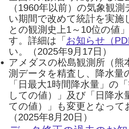
（1960年以前）の気象観
い期間で改めて統計を実施
との観測史上1～10位の値
す。詳細は「
お知らせ（PDF
い。（2025年9月17日）
アメダスの松島観測所（熊本
測データを精査し、降水量
「日最大1時間降水量」の「
しての値）」及び「日降水
ての値）」も変更となって
（2025年8月20日）