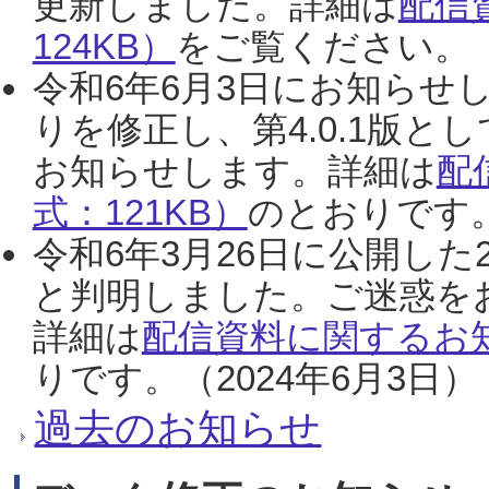
更新しました。詳細は
配信
124KB）
をご覧ください。（2
令和6年6月3日にお知らせし
りを修正し、第4.0.1版
お知らせします。詳細は
配
式：121KB）
のとおりです。
令和6年3月26日に公開した
と判明しました。ご迷惑を
詳細は
配信資料に関するお知
りです。（2024年6月3日）
過去のお知らせ