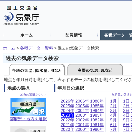
ホーム
防災情報
各種データ・
ホーム
>
各種データ・資料
>
過去の気象データ検索
過去の気象データ検索
地点と年月日時を選択して、表示するデータの種類を選択してくださ
地点の選択
年月日の選択
地点の選択をクリア
年月日の選択
2026年
2006年
1986年
1月
1日
2025年
2005年
1985年
2月
2日
2024年
2004年
1984年
3月
3日
2023年
2003年
1983年
4月
4日
都府県・地方を選択
2022年
2002年
1982年
5月
5日
2021年
2001年
1981年
6月
6日
2020年
2000年
1980年
7月
7日