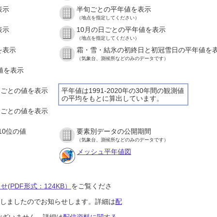
表示
半旬ごとの平年値を表示
（地点を指定してください）
表示
10月の日ごとの平年値を表示
（地点を指定してください）
を表示
霜・雪・結氷の初終日と初冠雪日の平年値を
（気象台、測候所などのみのデータです）
の値を表示
時間ごとの値を表示
平年値は1991-2020年の30年間の観測値
の平均をもとに算出しています。
０分ごとの値を表示
10位の値
要素別データの公開期間
（気象台、測候所などのみのデータです）
メッシュ平年値図
(PDF形式：124KB）
をご覧くださ
開始しましたのでお知らせします。詳細は
配
ございません。詳細は
配信資料に関する