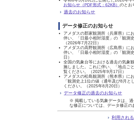
お知らせ（PDF形式：62KB）
のとおり
過去のお知らせ
データ修正のお知らせ
アメダスの郡家観測所（兵庫県）におい
伴い、「日最小相対湿度」の「観測史
（2026年7月22日）
アメダスの高野観測所（広島県）におい
伴い、「日最小相対湿度」の「観測史
日）
全国の気象台等における過去の気象観
施しました。これに伴い、「地点ごと
覧ください。（2025年9月17日）
アメダスの松島観測所（熊本県）にお
「観測史上1位の値（通年及び8月と
ください。（2025年8月20日）
データ修正の過去のお知らせ
※ 掲載している気象データは、
な修正については、データ修正の
利用され