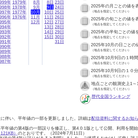
999年
1979年
8月
8日
23日
2025年の月ごとの値を
998年
1978年
9月
9日
24日
997年
1977年
10月
10日
25日
（地点を指定してください）
996年
1976年
11月
11日
26日
2025年の旬ごとの値を
995年
12月
12日
27日
（地点を指定してください）
994年
13日
28日
993年
14日
29日
2025年の半旬ごとの値
992年
15日
30日
（地点を指定してください）
991年
31日
2025年10月の日ごと
990年
（地点を指定してください）
989年
988年
2025年10月9日の１
987年
（地点を指定してください）
2025年10月9日の１
（地点を指定してください）
地点ごとの観測史上1～
（地点を指定してください）
歴代全国ランキング
設に伴い、平年値の一部を更新しました。詳細は
配信資料に関するお知らせ
0年平年値の第4版の一部誤りを修正し、第4.0.1版として公開、利用を
21KB）
のとおりです。（2024年7月11日）
0年平年値の第4版に誤りがあると判明しました。ご迷惑をおかけして申し訳