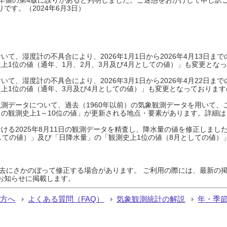
です。（2024年6月3日）
て、湿度計の不具合により、2026年1月1日から2026年4月13日
上1位の値（通年、1月、2月、3月及び4月としての値）」も変更とな
て、湿度計の不具合により、2026年3月1日から2026年4月22日
上1位の値（通年、3月及び4月としての値）」も変更となっておりますので
測データについて、過去（1960年以前）の気象観測データを用いて、
の観測史上1～10位の値」が更新される地点・要素があります。詳細は
ける2025年8月11日の観測データを精査し、降水量の値を修正しまし
しての値）」及び「日降水量」の「観測史上1位の値（8月としての値）
過去にさかのぼって修正する場合があります。 ご利用の際には、最新の掲
お知らせに掲載します。
る方へ
よくある質問（FAQ）
気象観測統計の解説
年・季