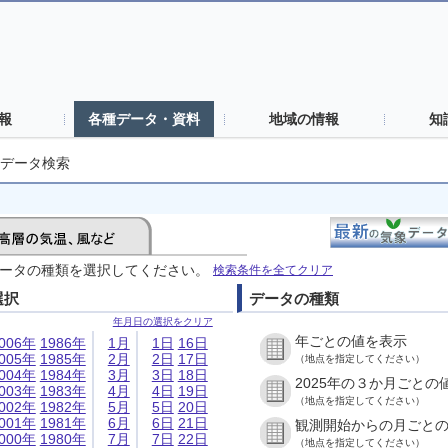
報
各種データ・資料
地域の情報
知
データ検索
ータの種類を選択してください。
検索条件を全てクリア
選択
データの種類
年月日の選択をクリア
年ごとの値を表示
006年
1986年
1月
1日
16日
005年
1985年
2月
2日
17日
（地点を指定してください）
004年
1984年
3月
3日
18日
2025年の３か月ごとの
003年
1983年
4月
4日
19日
（地点を指定してください）
002年
1982年
5月
5日
20日
001年
1981年
6月
6日
21日
観測開始からの月ごと
000年
1980年
7月
7日
22日
（地点を指定してください）