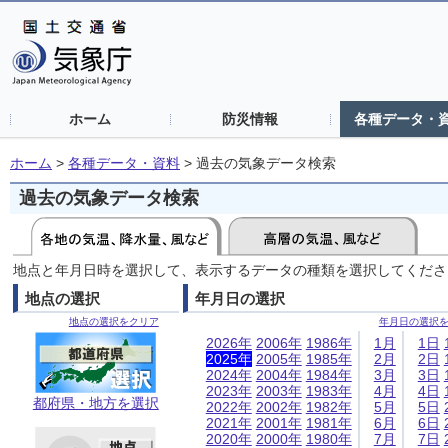
ホーム
防災情報
各種データ・
ホーム
>
各種データ・資料
>
過去の気象データ検索
過去の気象データ検索
地点と年月日時を選択して、表示するデータの種類を選択してくださ
地点の選択
年月日の選択
地点の選択をクリア
年月日の選択
2026年
2006年
1986年
1月
1日
2025年
2005年
1985年
2月
2日
2024年
2004年
1984年
3月
3日
2023年
2003年
1983年
4月
4日
都府県・地方を選択
2022年
2002年
1982年
5月
5日
2021年
2001年
1981年
6月
6日
2020年
2000年
1980年
7月
7日