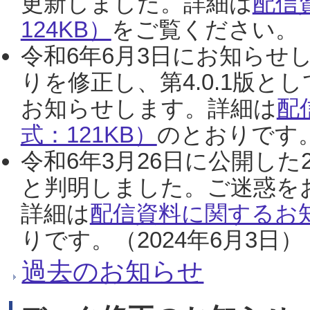
更新しました。詳細は
配信
124KB）
をご覧ください。（2
令和6年6月3日にお知らせし
りを修正し、第4.0.1版
お知らせします。詳細は
配
式：121KB）
のとおりです。
令和6年3月26日に公開した
と判明しました。ご迷惑を
詳細は
配信資料に関するお知
りです。（2024年6月3日）
過去のお知らせ