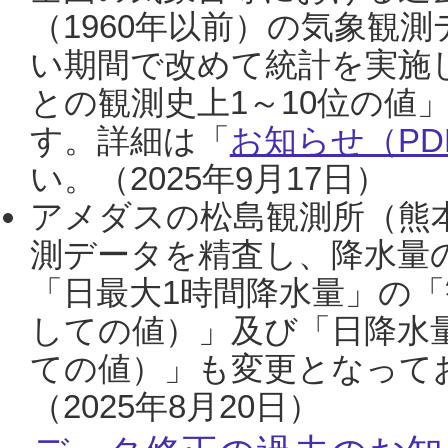
（1960年以前）の気象観
い期間で改めて統計を実施
との観測史上1～10位の値
す。詳細は「
お知らせ（PDF
い。（2025年9月17日）
アメダスの松島観測所（熊本
測データを精査し、降水量
「日最大1時間降水量」の「
しての値）」及び「日降水
ての値）」も変更となって
（2025年8月20日）