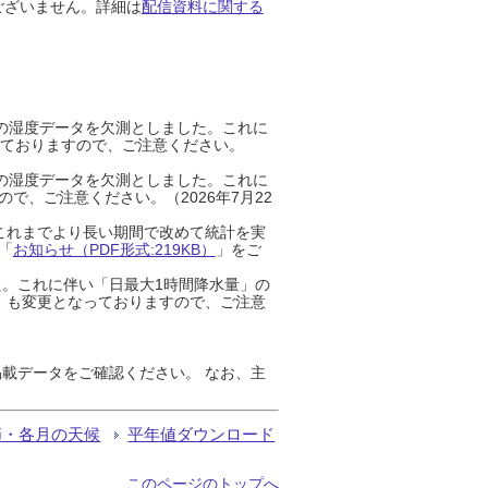
ございません。詳細は
配信資料に関する
までの湿度データを欠測としました。これに
っておりますので、ご注意ください。
までの湿度データを欠測としました。これに
、ご注意ください。（2026年7月22
これまでより長い期間で改めて統計を実
「
お知らせ（PDF形式:219KB）
」をご
た。これに伴い「日最大1時間降水量」の
」も変更となっておりますので、ご注意
載データをご確認ください。 なお、主
節・各月の天候
平年値ダウンロード
このページのトップへ