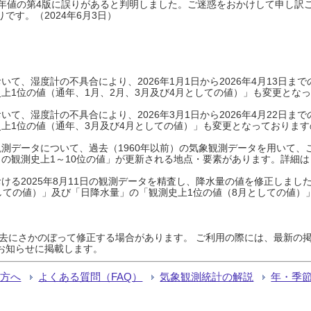
0年平年値の第4版に誤りがあると判明しました。ご迷惑をおかけして申し訳
です。（2024年6月3日）
て、湿度計の不具合により、2026年1月1日から2026年4月13日
上1位の値（通年、1月、2月、3月及び4月としての値）」も変更とな
て、湿度計の不具合により、2026年3月1日から2026年4月22日
上1位の値（通年、3月及び4月としての値）」も変更となっておりますので
測データについて、過去（1960年以前）の気象観測データを用いて、
の観測史上1～10位の値」が更新される地点・要素があります。詳細は
ける2025年8月11日の観測データを精査し、降水量の値を修正しまし
しての値）」及び「日降水量」の「観測史上1位の値（8月としての値）
過去にさかのぼって修正する場合があります。 ご利用の際には、最新の掲
お知らせに掲載します。
る方へ
よくある質問（FAQ）
気象観測統計の解説
年・季