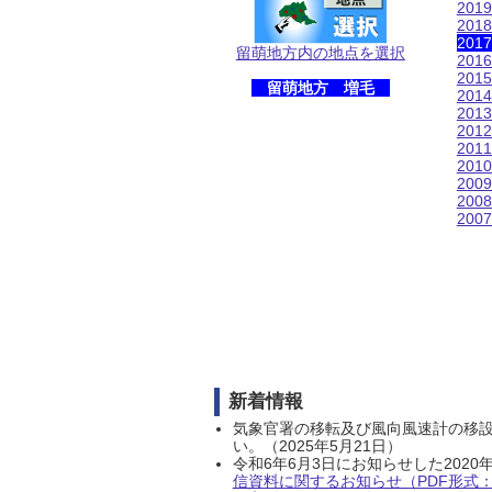
201
201
201
留萌地方内の地点を選択
201
201
留萌地方 増毛
201
201
201
201
201
200
200
200
新着情報
気象官署の移転及び風向風速計の移
い。（2025年5月21日）
令和6年6月3日にお知らせした202
信資料に関するお知らせ（PDF形式：1