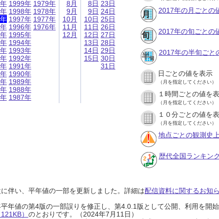
9年
1999年
1979年
8月
8日
23日
2017年の月ごとの
8年
1998年
1978年
9月
9日
24日
7年
1997年
1977年
10月
10日
25日
6年
1996年
1976年
11月
11日
26日
2017年の旬ごとの
5年
1995年
12月
12日
27日
4年
1994年
13日
28日
3年
1993年
14日
29日
2017年の半旬ご
2年
1992年
15日
30日
1年
1991年
31日
日ごとの値を表示
0年
1990年
9年
1989年
（月を指定してください）
8年
1988年
１時間ごとの値を
7年
1987年
（月を指定してください）
１０分ごとの値を
（月を指定してください）
地点ごとの観測史上
歴代全国ランキン
設に伴い、平年値の一部を更新しました。詳細は
配信資料に関するお知らせ
0年平年値の第4版の一部誤りを修正し、第4.0.1版として公開、利用を
21KB）
のとおりです。（2024年7月11日）