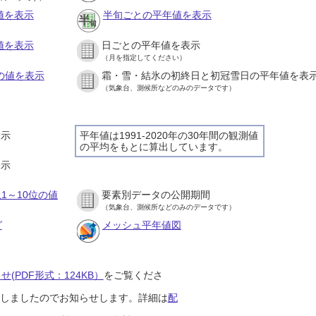
値を表示
半旬ごとの平年値を表示
値を表示
日ごとの平年値を表示
（月を指定してください）
との値を表示
霜・雪・結氷の初終日と初冠雪日の平年値を表
（気象台、測候所などのみのデータです）
表示
平年値は1991-2020年の30年間の観測値
の平均をもとに算出しています。
表示
1～10位の値
要素別データの公開期間
（気象台、測候所などのみのデータです）
グ
メッシュ平年値図
(PDF形式：124KB）
をご覧くださ
開始しましたのでお知らせします。詳細は
配