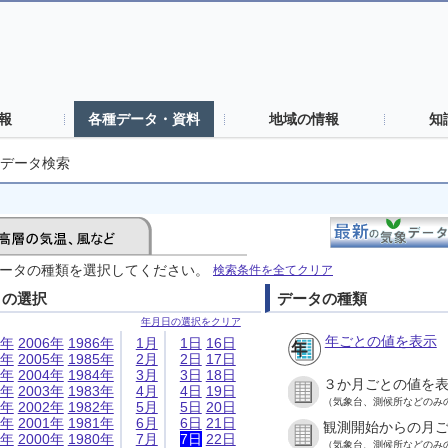
報
各種データ・資料
地域の情報
知
データ検索
ータの種類を選択してください。
検索条件を全てクリア
日の選択
データの種類
年月日の選択をクリア
年ごとの値を表示
6年
2006年
1986年
1月
1日
16日
5年
2005年
1985年
2月
2日
17日
4年
2004年
1984年
3月
3日
18日
３か月ごとの値を
3年
2003年
1983年
4月
4日
19日
（気象台、測候所などのみ
2年
2002年
1982年
5月
5日
20日
1年
2001年
1981年
6月
6日
21日
観測開始からの月
0年
2000年
1980年
7月
7日
22日
（気象台、測候所などのみ