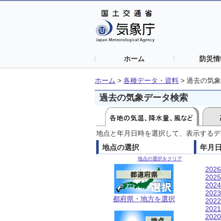
ホーム
防災情
ホーム
>
各種データ・資料
>
過去の気象
過去の気象データ検索
地点と年月日時を選択して、表示するデ
地点の選択
年月
地点の選択をクリア
202
202
202
202
都府県・地方を選択
202
202
202