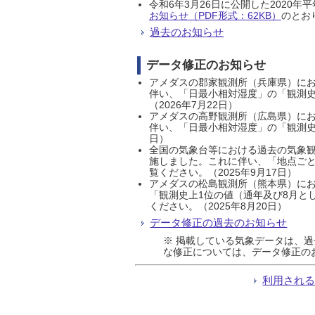
令和6年3月26日に公開した202
お知らせ（PDF形式：62KB）
のとおり
過去のお知らせ
データ修正のお知らせ
アメダスの郡家観測所（兵庫県）におい
伴い、「日最小相対湿度」の「観測史
（2026年7月22日）
アメダスの高野観測所（広島県）におい
伴い、「日最小相対湿度」の「観測史
日）
全国の気象台等における過去の気象観
施しました。これに伴い、「地点ごと
覧ください。（2025年9月17日）
アメダスの松島観測所（熊本県）にお
「観測史上1位の値（通年及び8月と
ください。（2025年8月20日）
データ修正の過去のお知らせ
※ 掲載している気象データは、
な修正については、データ修正の
利用され