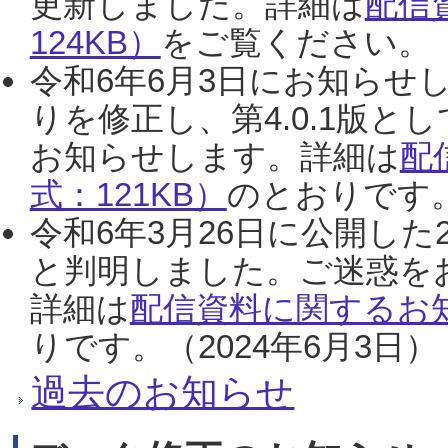
更新しました。詳細は
配信
124KB）
をご覧ください。（2
令和6年6月3日にお知らせし
りを修正し、第4.0.1版
お知らせします。詳細は
配
式：121KB）
のとおりです。
令和6年3月26日に公開した
と判明しました。ご迷惑を
詳細は
配信資料に関するお知
りです。（2024年6月3日）
過去のお知らせ