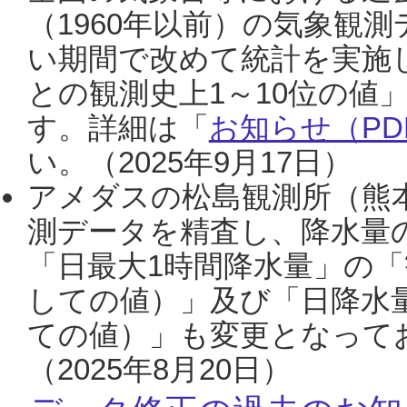
（1960年以前）の気象観
い期間で改めて統計を実施
との観測史上1～10位の値
す。詳細は「
お知らせ（PDF
い。（2025年9月17日）
アメダスの松島観測所（熊本
測データを精査し、降水量
「日最大1時間降水量」の「
しての値）」及び「日降水
ての値）」も変更となって
（2025年8月20日）