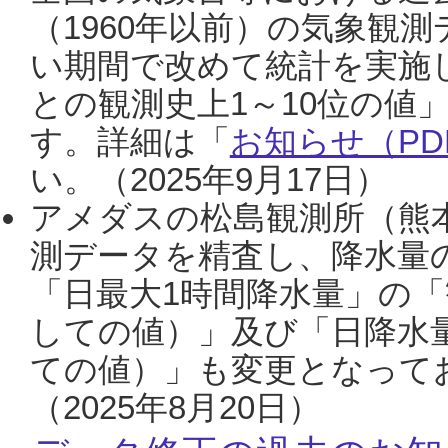
（1960年以前）の気象観
い期間で改めて統計を実施
との観測史上1～10位の値
す。詳細は「
お知らせ（PDF
い。（2025年9月17日）
アメダスの松島観測所（熊本
測データを精査し、降水量
「日最大1時間降水量」の「
しての値）」及び「日降水
ての値）」も変更となって
（2025年8月20日）