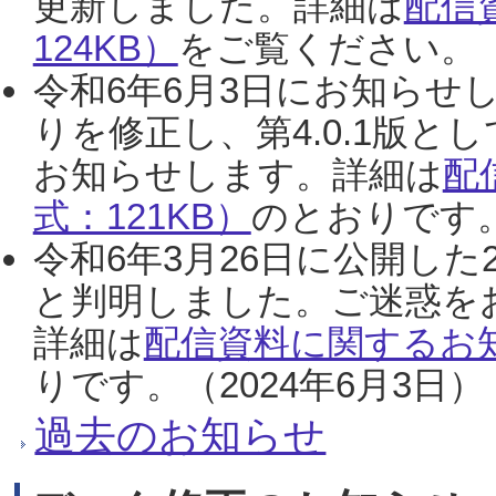
更新しました。詳細は
配信
124KB）
をご覧ください。（2
令和6年6月3日にお知らせし
りを修正し、第4.0.1版
お知らせします。詳細は
配
式：121KB）
のとおりです。
令和6年3月26日に公開した
と判明しました。ご迷惑を
詳細は
配信資料に関するお知
りです。（2024年6月3日）
過去のお知らせ