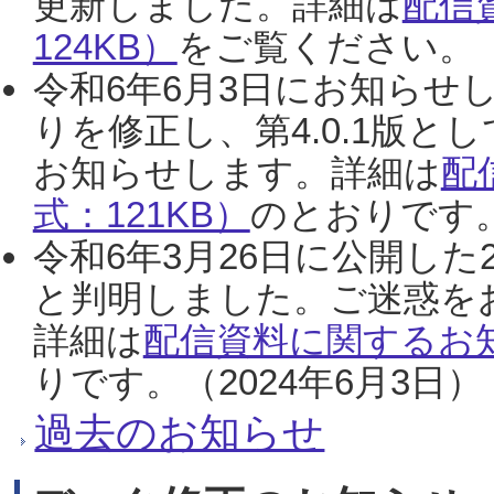
更新しました。詳細は
配信
124KB）
をご覧ください。（2
令和6年6月3日にお知らせし
りを修正し、第4.0.1版
お知らせします。詳細は
配
式：121KB）
のとおりです。
令和6年3月26日に公開した
と判明しました。ご迷惑を
詳細は
配信資料に関するお知
りです。（2024年6月3日）
過去のお知らせ