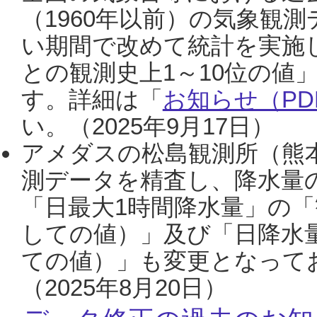
（1960年以前）の気象観
い期間で改めて統計を実施
との観測史上1～10位の値
す。詳細は「
お知らせ（PDF
い。（2025年9月17日）
アメダスの松島観測所（熊本
測データを精査し、降水量
「日最大1時間降水量」の「
しての値）」及び「日降水
ての値）」も変更となって
（2025年8月20日）