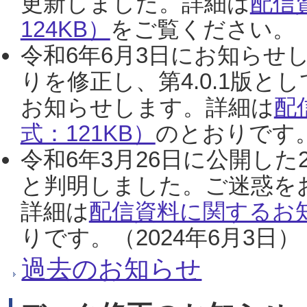
更新しました。詳細は
配信
124KB）
をご覧ください。（2
令和6年6月3日にお知らせし
りを修正し、第4.0.1版
お知らせします。詳細は
配
式：121KB）
のとおりです。
令和6年3月26日に公開した
と判明しました。ご迷惑を
詳細は
配信資料に関するお知
りです。（2024年6月3日）
過去のお知らせ