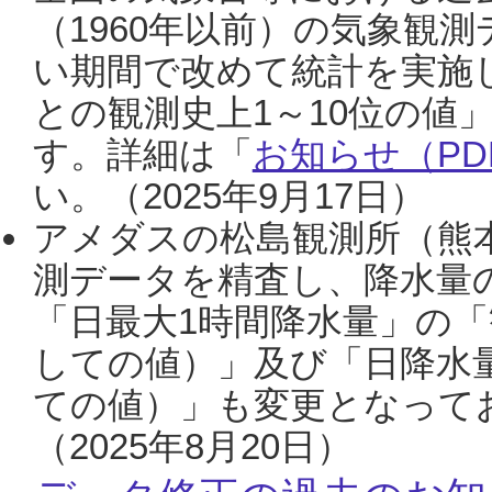
（1960年以前）の気象観
い期間で改めて統計を実施
との観測史上1～10位の値
す。詳細は「
お知らせ（PDF
い。（2025年9月17日）
アメダスの松島観測所（熊本
測データを精査し、降水量
「日最大1時間降水量」の「
しての値）」及び「日降水
ての値）」も変更となって
（2025年8月20日）