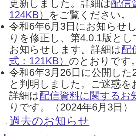
更新しました。詳細は
配信
124KB）
をご覧ください。（2
令和6年6月3日にお知らせし
りを修正し、第4.0.1版
お知らせします。詳細は
配
式：121KB）
のとおりです。
令和6年3月26日に公開した
と判明しました。ご迷惑を
詳細は
配信資料に関するお知
りです。（2024年6月3日）
過去のお知らせ