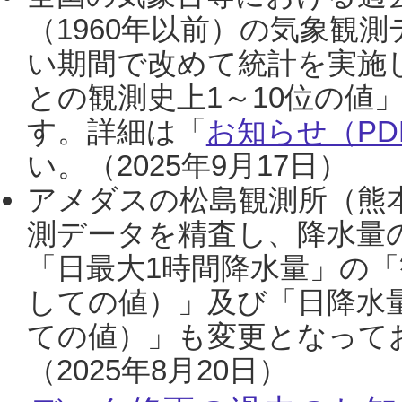
（1960年以前）の気象観
い期間で改めて統計を実施
との観測史上1～10位の値
す。詳細は「
お知らせ（PDF
い。（2025年9月17日）
アメダスの松島観測所（熊本
測データを精査し、降水量
「日最大1時間降水量」の「
しての値）」及び「日降水
ての値）」も変更となって
（2025年8月20日）