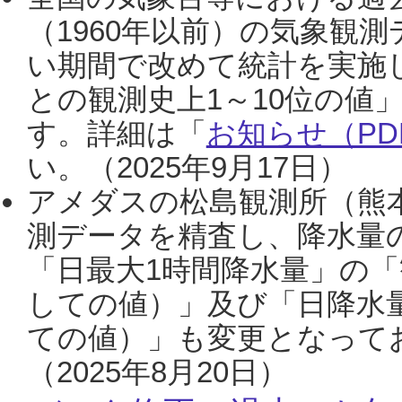
（1960年以前）の気象観
い期間で改めて統計を実施
との観測史上1～10位の値
す。詳細は「
お知らせ（PDF
い。（2025年9月17日）
アメダスの松島観測所（熊本
測データを精査し、降水量
「日最大1時間降水量」の「
しての値）」及び「日降水
ての値）」も変更となって
（2025年8月20日）