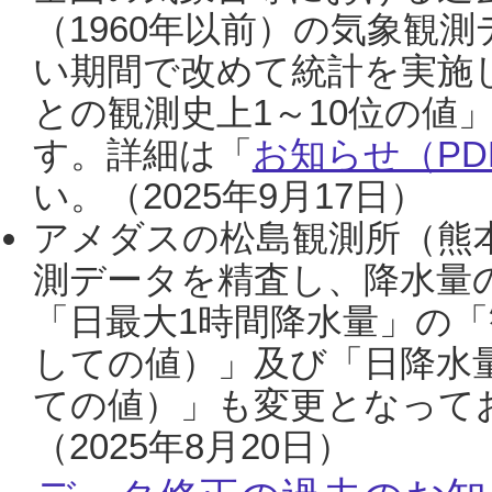
（1960年以前）の気象観
い期間で改めて統計を実施
との観測史上1～10位の値
す。詳細は「
お知らせ（PDF
い。（2025年9月17日）
アメダスの松島観測所（熊本
測データを精査し、降水量
「日最大1時間降水量」の「
しての値）」及び「日降水
ての値）」も変更となって
（2025年8月20日）