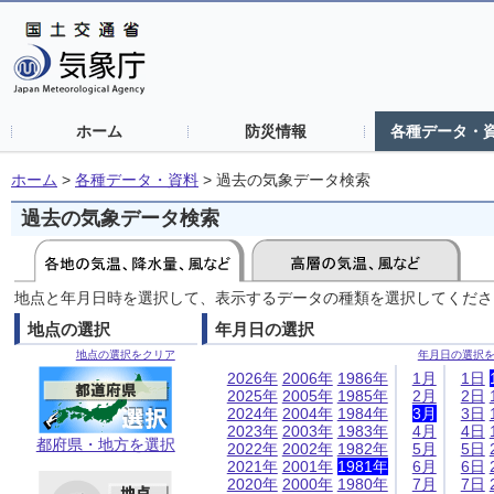
ホーム
防災情報
各種データ・
ホーム
>
各種データ・資料
>
過去の気象データ検索
過去の気象データ検索
地点と年月日時を選択して、表示するデータの種類を選択してくださ
地点の選択
年月日の選択
地点の選択をクリア
年月日の選択
2026年
2006年
1986年
1月
1日
2025年
2005年
1985年
2月
2日
2024年
2004年
1984年
3月
3日
2023年
2003年
1983年
4月
4日
都府県・地方を選択
2022年
2002年
1982年
5月
5日
2021年
2001年
1981年
6月
6日
2020年
2000年
1980年
7月
7日