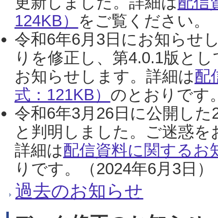
更新しました。詳細は
配信
124KB）
をご覧ください。（2
令和6年6月3日にお知らせし
りを修正し、第4.0.1版
お知らせします。詳細は
配
式：121KB）
のとおりです。
令和6年3月26日に公開した
と判明しました。ご迷惑を
詳細は
配信資料に関するお知
りです。（2024年6月3日）
過去のお知らせ