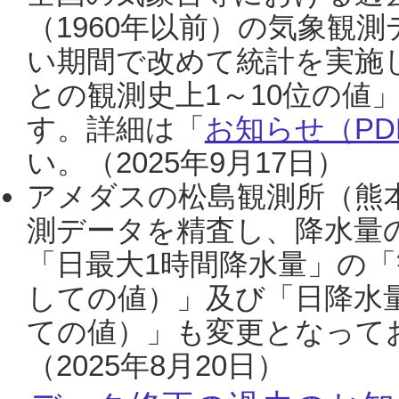
（1960年以前）の気象観
い期間で改めて統計を実施
との観測史上1～10位の値
す。詳細は「
お知らせ（PDF
い。（2025年9月17日）
アメダスの松島観測所（熊本
測データを精査し、降水量
「日最大1時間降水量」の「
しての値）」及び「日降水
ての値）」も変更となって
（2025年8月20日）