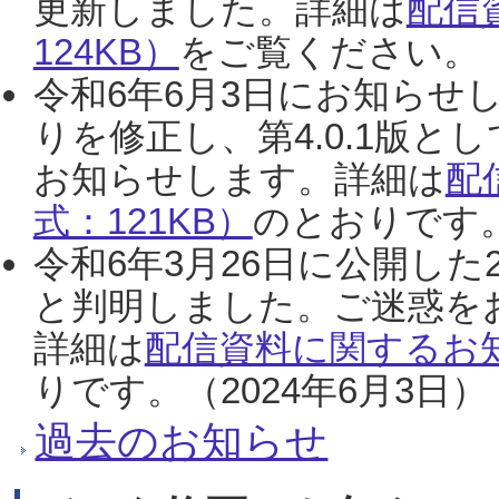
更新しました。詳細は
配信
124KB）
をご覧ください。（2
令和6年6月3日にお知らせし
りを修正し、第4.0.1版
お知らせします。詳細は
配
式：121KB）
のとおりです。
令和6年3月26日に公開した
と判明しました。ご迷惑を
詳細は
配信資料に関するお知
りです。（2024年6月3日）
過去のお知らせ