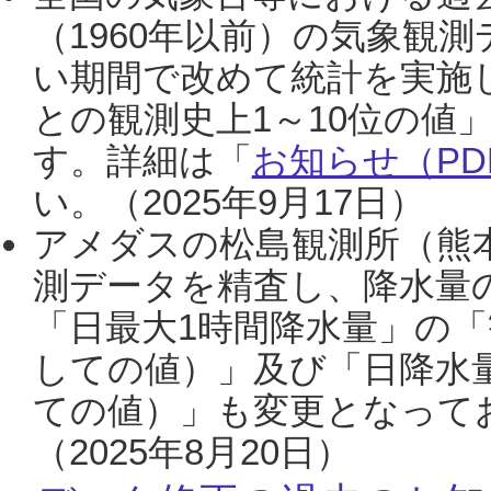
（1960年以前）の気象観
い期間で改めて統計を実施
との観測史上1～10位の値
す。詳細は「
お知らせ（PDF
い。（2025年9月17日）
アメダスの松島観測所（熊本
測データを精査し、降水量
「日最大1時間降水量」の「
しての値）」及び「日降水
ての値）」も変更となって
（2025年8月20日）