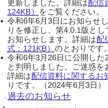
更新しました。詳細は
配信
124KB）
をご覧ください。（2
令和6年6月3日にお知らせし
りを修正し、第4.0.1版
お知らせします。詳細は
配
式：121KB）
のとおりです。
令和6年3月26日に公開した
と判明しました。ご迷惑を
詳細は
配信資料に関するお知
りです。（2024年6月3日）
過去のお知らせ