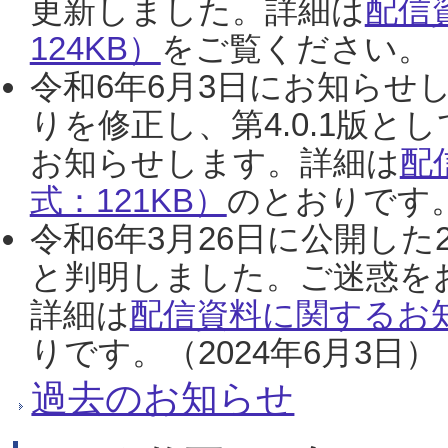
更新しました。詳細は
配信
124KB）
をご覧ください。（2
令和6年6月3日にお知らせし
りを修正し、第4.0.1版
お知らせします。詳細は
配
式：121KB）
のとおりです。
令和6年3月26日に公開した
と判明しました。ご迷惑を
詳細は
配信資料に関するお知
りです。（2024年6月3日）
過去のお知らせ