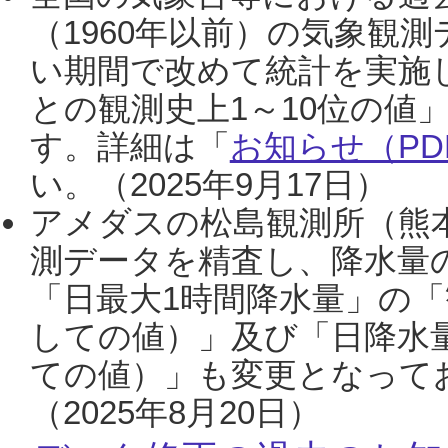
（1960年以前）の気象観
い期間で改めて統計を実施
との観測史上1～10位の値
す。詳細は「
お知らせ（PDF
い。（2025年9月17日）
アメダスの松島観測所（熊本
測データを精査し、降水量
「日最大1時間降水量」の「
しての値）」及び「日降水
ての値）」も変更となって
（2025年8月20日）