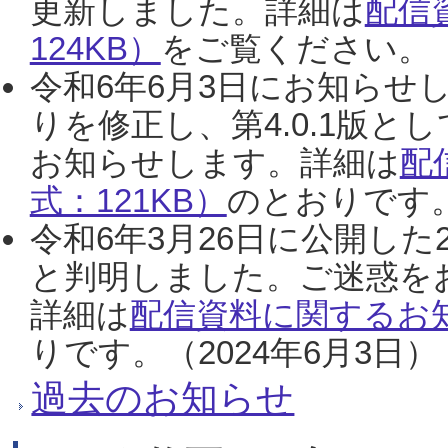
更新しました。詳細は
配信
124KB）
をご覧ください。（2
令和6年6月3日にお知らせし
りを修正し、第4.0.1版
お知らせします。詳細は
配
式：121KB）
のとおりです。
令和6年3月26日に公開した
と判明しました。ご迷惑を
詳細は
配信資料に関するお知
りです。（2024年6月3日）
過去のお知らせ