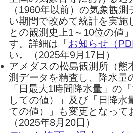
（1960年以前）の気象観
い期間で改めて統計を実施
との観測史上1～10位の値
す。詳細は「
お知らせ（PDF
い。（2025年9月17日）
アメダスの松島観測所（熊本
測データを精査し、降水量
「日最大1時間降水量」の「
しての値）」及び「日降水
ての値）」も変更となって
（2025年8月20日）