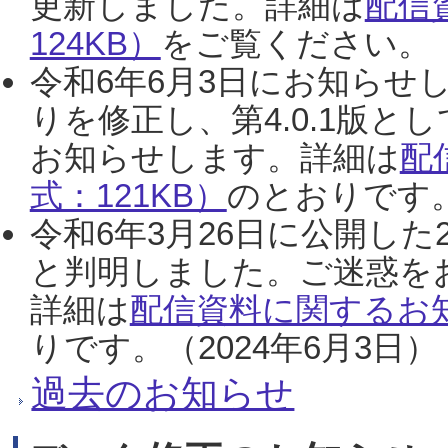
更新しました。詳細は
配信
124KB）
をご覧ください。（2
令和6年6月3日にお知らせし
りを修正し、第4.0.1版
お知らせします。詳細は
配
式：121KB）
のとおりです。
令和6年3月26日に公開した
と判明しました。ご迷惑を
詳細は
配信資料に関するお知
りです。（2024年6月3日）
過去のお知らせ