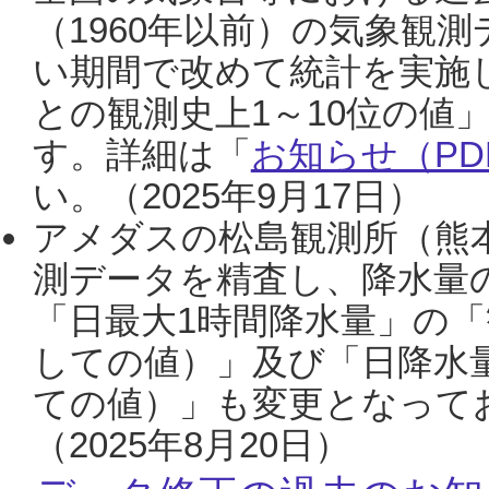
（1960年以前）の気象観
い期間で改めて統計を実施
との観測史上1～10位の値
す。詳細は「
お知らせ（PDF
い。（2025年9月17日）
アメダスの松島観測所（熊本
測データを精査し、降水量
「日最大1時間降水量」の「
しての値）」及び「日降水
ての値）」も変更となって
（2025年8月20日）