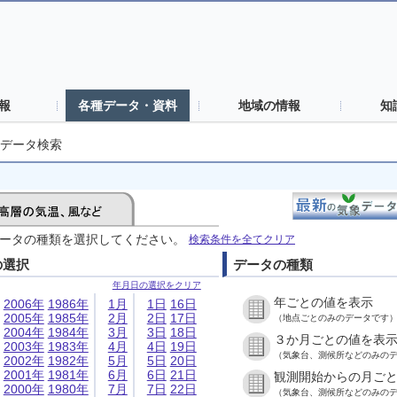
報
各種データ・資料
地域の情報
知
データ検索
ータの種類を選択してください。
検索条件を全てクリア
の選択
データの種類
年月日の選択をクリア
年ごとの値を表示
2006年
1986年
1月
1日
16日
2005年
1985年
2月
2日
17日
（地点ごとのみのデータです
2004年
1984年
3月
3日
18日
３か月ごとの値を表
2003年
1983年
4月
4日
19日
（気象台、測候所などのみの
2002年
1982年
5月
5日
20日
2001年
1981年
6月
6日
21日
観測開始からの月ご
2000年
1980年
7月
7日
22日
（気象台、測候所などのみの