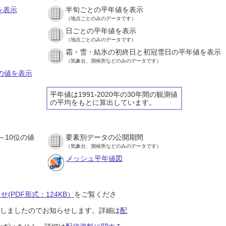
を表示
半旬ごとの平年値を表示
（地点ごとのみのデータです）
日ごとの平年値を表示
）
（地点ごとのみのデータです）
霜・雪・結氷の初終日と初冠雪日の平年値を表示
）
（気象台、測候所などのみのデータです）
との値を表示
平年値は1991-2020年の30年間の観測値
示
の平均をもとに算出しています。
）
示
）
～10位の値
要素別データの公開期間
）
（気象台、測候所などのみのデータです）
メッシュ平年値図
(PDF形式：124KB）
をご覧くださ
開始しましたのでお知らせします。詳細は
配