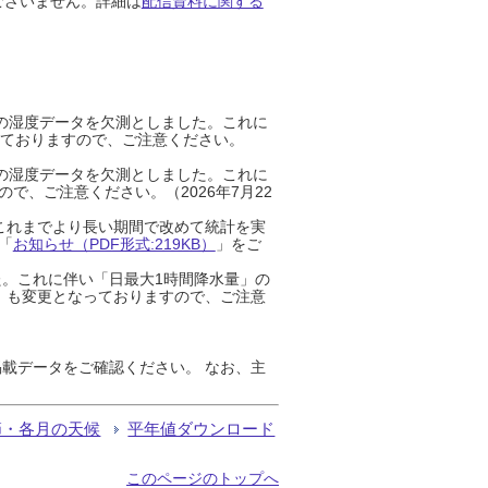
ございません。詳細は
配信資料に関する
までの湿度データを欠測としました。これに
っておりますので、ご注意ください。
までの湿度データを欠測としました。これに
、ご注意ください。（2026年7月22
これまでより長い期間で改めて統計を実
「
お知らせ（PDF形式:219KB）
」をご
た。これに伴い「日最大1時間降水量」の
」も変更となっておりますので、ご注意
載データをご確認ください。 なお、主
節・各月の天候
平年値ダウンロード
このページのトップへ