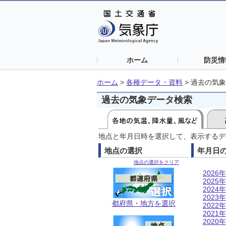
ホーム
防災情
ホーム
>
各種データ・資料
>
過去の気象
過去の気象データ検索
地点と年月日時を選択して、表示するデ
地点の選択
年月日
地点の選択をクリア
2026年
2025年
2024年
2023年
都府県・地方を選択
2022年
2021年
2020年