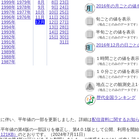
1999年
1979年
8月
8日
23日
2016年の月ごとの値
1998年
1978年
9月
9日
24日
1997年
1977年
10月
10日
25日
1996年
1976年
11月
11日
26日
旬ごとの値を表示
1995年
12月
12日
27日
（地点ごとのみのデータです
1994年
13日
28日
1993年
14日
29日
半旬ごとの値を表示
1992年
15日
30日
（地点ごとのみのデータです
1991年
31日
2016年12月の日ご
1990年
1989年
1988年
１時間ごとの値を表
1987年
（地点ごとのみのデータです
１０分ごとの値を表
（地点ごとのみのデータです
地点ごとの観測史上1
（地点ごとのみのデータです
歴代全国ランキング
設に伴い、平年値の一部を更新しました。詳細は
配信資料に関するお知らせ
0年平年値の第4版の一部誤りを修正し、第4.0.1版として公開、利用を
21KB）
のとおりです。（2024年7月11日）