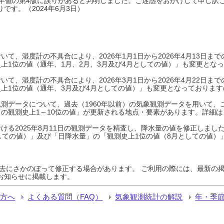
0年平年値の第4版に誤りがあると判明しました。ご迷惑をおかけして申し訳
です。（2024年6月3日）
て、湿度計の不具合により、2026年1月1日から2026年4月13日
上1位の値（通年、1月、2月、3月及び4月としての値）」も変更とな
て、湿度計の不具合により、2026年3月1日から2026年4月22日
上1位の値（通年、3月及び4月としての値）」も変更となっておりますので
測データについて、過去（1960年以前）の気象観測データを用いて、
の観測史上1～10位の値」が更新される地点・要素があります。詳細は
ける2025年8月11日の観測データを精査し、降水量の値を修正しまし
しての値）」及び「日降水量」の「観測史上1位の値（8月としての値）
過去にさかのぼって修正する場合があります。 ご利用の際には、最新の掲
お知らせに掲載します。
る方へ
よくある質問（FAQ）
気象観測統計の解説
年・季