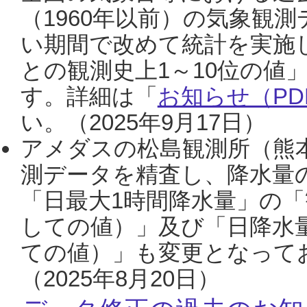
（1960年以前）の気象観
い期間で改めて統計を実施
との観測史上1～10位の値
す。詳細は「
お知らせ（PDF
い。（2025年9月17日）
アメダスの松島観測所（熊本
測データを精査し、降水量
「日最大1時間降水量」の「
しての値）」及び「日降水
ての値）」も変更となって
（2025年8月20日）