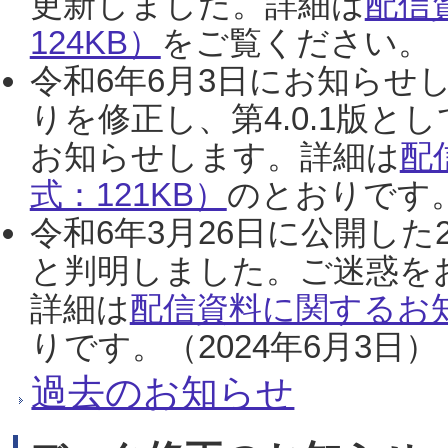
更新しました。詳細は
配信
124KB）
をご覧ください。（2
令和6年6月3日にお知らせし
りを修正し、第4.0.1版
お知らせします。詳細は
配
式：121KB）
のとおりです。
令和6年3月26日に公開した
と判明しました。ご迷惑を
詳細は
配信資料に関するお知
りです。（2024年6月3日）
過去のお知らせ