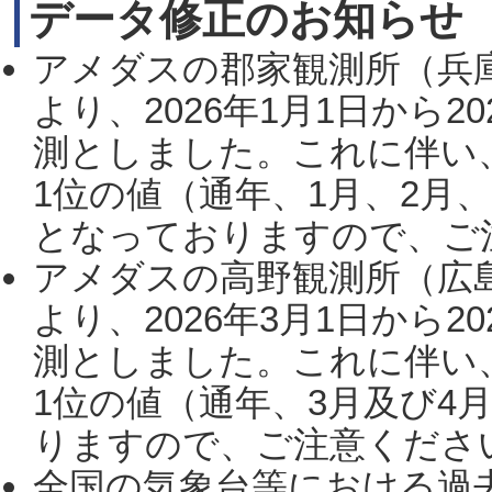
データ修正のお知らせ
アメダスの郡家観測所（兵
より、2026年1月1日から2
測としました。これに伴い
1位の値（通年、1月、2月
となっておりますので、ご注
アメダスの高野観測所（広
より、2026年3月1日から2
測としました。これに伴い
1位の値（通年、3月及び4
りますので、ご注意ください。
全国の気象台等における過