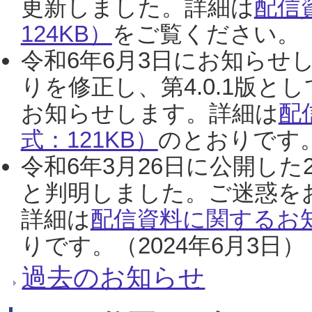
更新しました。詳細は
配信
124KB）
をご覧ください。（2
令和6年6月3日にお知らせし
りを修正し、第4.0.1版
お知らせします。詳細は
配
式：121KB）
のとおりです。
令和6年3月26日に公開した
と判明しました。ご迷惑を
詳細は
配信資料に関するお知
りです。（2024年6月3日）
過去のお知らせ