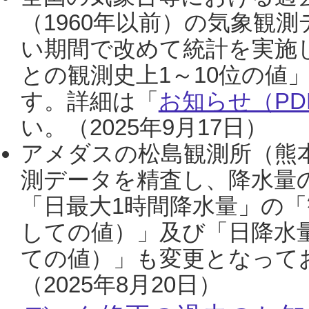
（1960年以前）の気象観
い期間で改めて統計を実施
との観測史上1～10位の値
す。詳細は「
お知らせ（PDF
い。（2025年9月17日）
アメダスの松島観測所（熊本
測データを精査し、降水量
「日最大1時間降水量」の「
しての値）」及び「日降水
ての値）」も変更となって
（2025年8月20日）