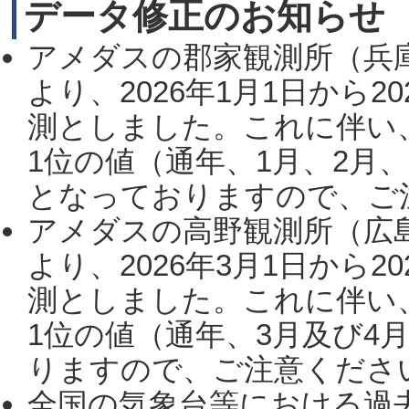
データ修正のお知らせ
アメダスの郡家観測所（兵
より、2026年1月1日から2
測としました。これに伴い
1位の値（通年、1月、2月
となっておりますので、ご注
アメダスの高野観測所（広
より、2026年3月1日から2
測としました。これに伴い
1位の値（通年、3月及び4
りますので、ご注意ください。
全国の気象台等における過