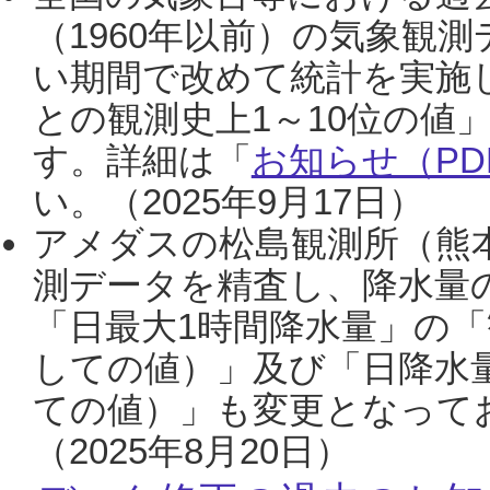
（1960年以前）の気象観
い期間で改めて統計を実施
との観測史上1～10位の値
す。詳細は「
お知らせ（PDF
い。（2025年9月17日）
アメダスの松島観測所（熊本
測データを精査し、降水量
「日最大1時間降水量」の「
しての値）」及び「日降水
ての値）」も変更となって
（2025年8月20日）