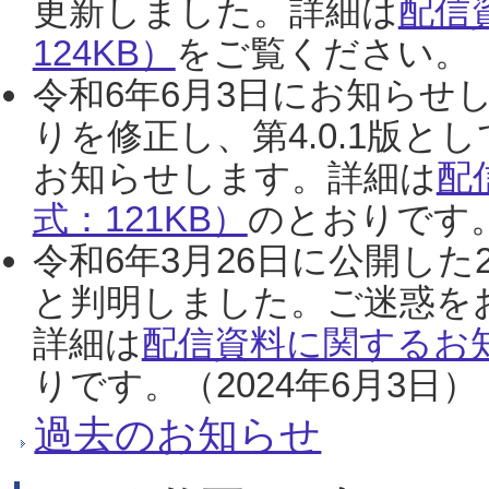
更新しました。詳細は
配信
124KB）
をご覧ください。（2
令和6年6月3日にお知らせし
りを修正し、第4.0.1版
お知らせします。詳細は
配
式：121KB）
のとおりです。
令和6年3月26日に公開した
と判明しました。ご迷惑を
詳細は
配信資料に関するお知
りです。（2024年6月3日）
過去のお知らせ