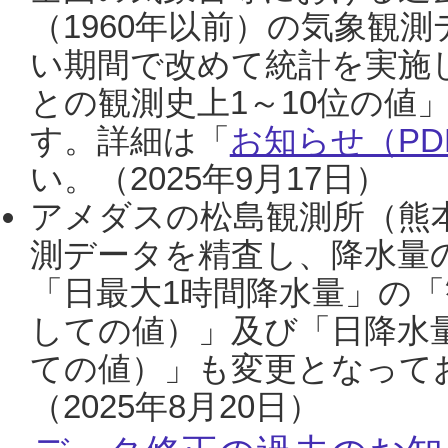
（1960年以前）の気象観
い期間で改めて統計を実施
との観測史上1～10位の値
す。詳細は「
お知らせ（PDF
い。（2025年9月17日）
アメダスの松島観測所（熊本
測データを精査し、降水量
「日最大1時間降水量」の「
しての値）」及び「日降水
ての値）」も変更となって
（2025年8月20日）