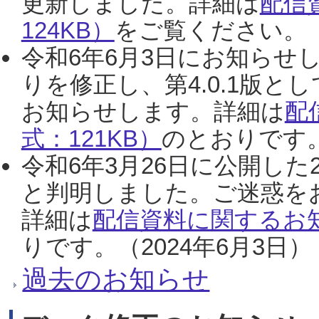
更新しました。詳細は
配信
124KB）
をご覧ください。（2
令和6年6月3日にお知らせし
りを修正し、第4.0.1版
お知らせします。詳細は
配
式：121KB）
のとおりです。
令和6年3月26日に公開した
と判明しました。ご迷惑を
詳細は
配信資料に関するお知
りです。（2024年6月3日）
過去のお知らせ