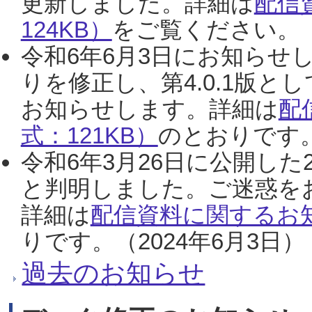
更新しました。詳細は
配信
124KB）
をご覧ください。（2
令和6年6月3日にお知らせし
りを修正し、第4.0.1版
お知らせします。詳細は
配
式：121KB）
のとおりです。
令和6年3月26日に公開した
と判明しました。ご迷惑を
詳細は
配信資料に関するお知
りです。（2024年6月3日）
過去のお知らせ