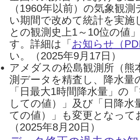
（1960年以前）の気象観
い期間で改めて統計を実施
との観測史上1～10位の値
す。詳細は「
お知らせ（PDF
い。（2025年9月17日）
アメダスの松島観測所（熊本
測データを精査し、降水量
「日最大1時間降水量」の「
しての値）」及び「日降水
ての値）」も変更となって
（2025年8月20日）