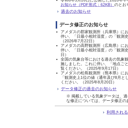
お知らせ（PDF形式：62KB）
のとおり
過去のお知らせ
データ修正のお知らせ
アメダスの郡家観測所（兵庫県）におい
伴い、「日最小相対湿度」の「観測史
（2026年7月22日）
アメダスの高野観測所（広島県）におい
伴い、「日最小相対湿度」の「観測史
日）
全国の気象台等における過去の気象観
施しました。これに伴い、「地点ごと
覧ください。（2025年9月17日）
アメダスの松島観測所（熊本県）にお
「観測史上1位の値（通年及び8月と
ください。（2025年8月20日）
データ修正の過去のお知らせ
※ 掲載している気象データは、
な修正については、データ修正の
利用され