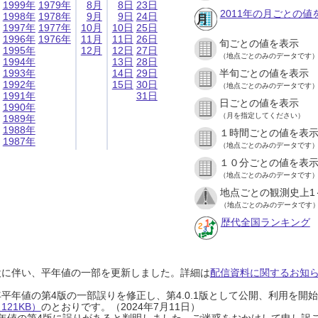
1999年
1979年
8月
8日
23日
2011年の月ごとの値
1998年
1978年
9月
9日
24日
1997年
1977年
10月
10日
25日
1996年
1976年
11月
11日
26日
旬ごとの値を表示
1995年
12月
12日
27日
（地点ごとのみのデータです
1994年
13日
28日
1993年
14日
29日
半旬ごとの値を表示
1992年
15日
30日
（地点ごとのみのデータです
1991年
31日
日ごとの値を表示
1990年
（月を指定してください）
1989年
1988年
１時間ごとの値を表
1987年
（地点ごとのみのデータです
１０分ごとの値を表
（地点ごとのみのデータです
地点ごとの観測史上1
（地点ごとのみのデータです
歴代全国ランキング
設に伴い、平年値の一部を更新しました。詳細は
配信資料に関するお知らせ
0年平年値の第4版の一部誤りを修正し、第4.0.1版として公開、利用を
21KB）
のとおりです。（2024年7月11日）
0年平年値の第4版に誤りがあると判明しました。ご迷惑をおかけして申し訳