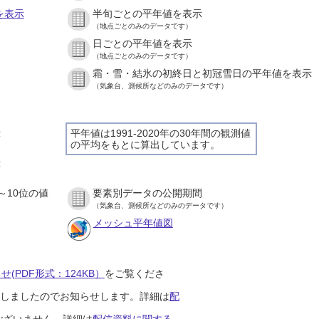
を表示
半旬ごとの平年値を表示
（地点ごとのみのデータです）
日ごとの平年値を表示
）
（地点ごとのみのデータです）
霜・雪・結氷の初終日と初冠雪日の平年値を表示
）
（気象台、測候所などのみのデータです）
示
平年値は1991-2020年の30年間の観測値
の平均をもとに算出しています。
）
示
）
～10位の値
要素別データの公開期間
）
（気象台、測候所などのみのデータです）
メッシュ平年値図
(PDF形式：124KB）
をご覧くださ
開始しましたのでお知らせします。詳細は
配
ございません。詳細は
配信資料に関する