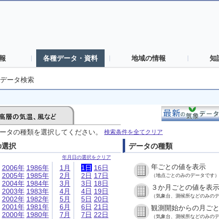
報
各種データ・資料
地域の情報
知
データ検索
ータの種類を選択してください。
検索条件を全てクリア
の選択
データの種類
年月日の選択をクリア
年ごとの値を表示
2006年
1986年
1月
1日
16日
2005年
1985年
2月
2日
17日
（地点ごとのみのデータです
2004年
1984年
3月
3日
18日
３か月ごとの値を表
2003年
1983年
4月
4日
19日
（気象台、測候所などのみの
2002年
1982年
5月
5日
20日
2001年
1981年
6月
6日
21日
観測開始からの月ご
2000年
1980年
7月
7日
22日
（気象台、測候所などのみの