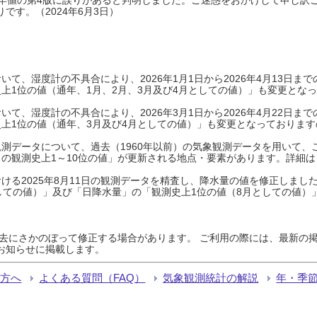
です。（2024年6月3日）
て、湿度計の不具合により、2026年1月1日から2026年4月13日
上1位の値（通年、1月、2月、3月及び4月としての値）」も変更とな
て、湿度計の不具合により、2026年3月1日から2026年4月22日
上1位の値（通年、3月及び4月としての値）」も変更となっておりますので
測データについて、過去（1960年以前）の気象観測データを用いて、
の観測史上1～10位の値」が更新される地点・要素があります。詳細は
ける2025年8月11日の観測データを精査し、降水量の値を修正しまし
しての値）」及び「日降水量」の「観測史上1位の値（8月としての値）
過去にさかのぼって修正する場合があります。 ご利用の際には、最新の掲
お知らせに掲載します。
る方へ
よくある質問（FAQ）
気象観測統計の解説
年・季