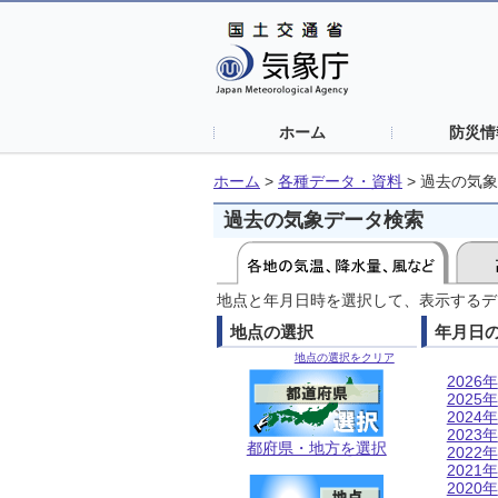
ホーム
防災情
ホーム
>
各種データ・資料
>
過去の気象
過去の気象データ検索
地点と年月日時を選択して、表示するデ
地点の選択
年月日
地点の選択をクリア
2026年
2025年
2024年
2023年
都府県・地方を選択
2022年
2021年
2020年