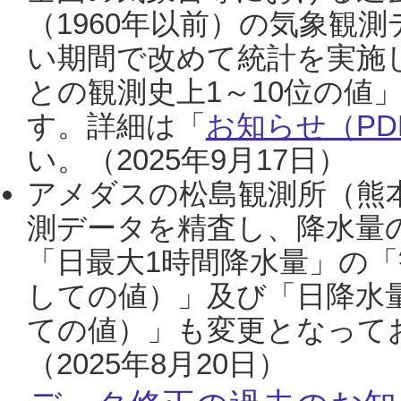
（1960年以前）の気象観
い期間で改めて統計を実施
との観測史上1～10位の値
す。詳細は「
お知らせ（PDF
い。（2025年9月17日）
アメダスの松島観測所（熊本
測データを精査し、降水量
「日最大1時間降水量」の「
しての値）」及び「日降水
ての値）」も変更となって
（2025年8月20日）