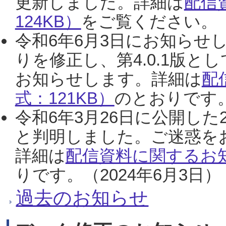
更新しました。詳細は
配信
124KB）
をご覧ください。（2
令和6年6月3日にお知らせし
りを修正し、第4.0.1版
お知らせします。詳細は
配
式：121KB）
のとおりです。
令和6年3月26日に公開した
と判明しました。ご迷惑を
詳細は
配信資料に関するお知
りです。（2024年6月3日）
過去のお知らせ