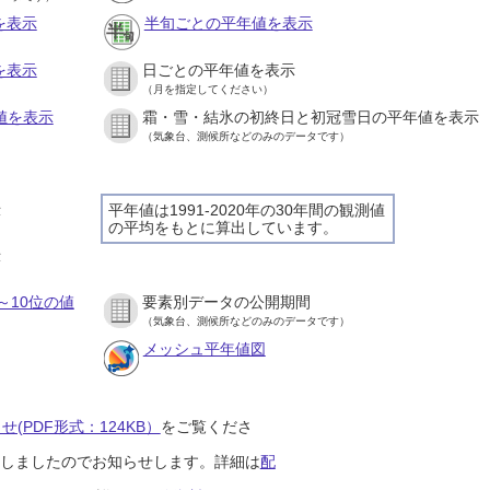
を表示
半旬ごとの平年値を表示
を表示
日ごとの平年値を表示
（月を指定してください）
値を表示
霜・雪・結氷の初終日と初冠雪日の平年値を表示
（気象台、測候所などのみのデータです）
示
平年値は1991-2020年の30年間の観測値
の平均をもとに算出しています。
示
～10位の値
要素別データの公開期間
（気象台、測候所などのみのデータです）
メッシュ平年値図
(PDF形式：124KB）
をご覧くださ
開始しましたのでお知らせします。詳細は
配