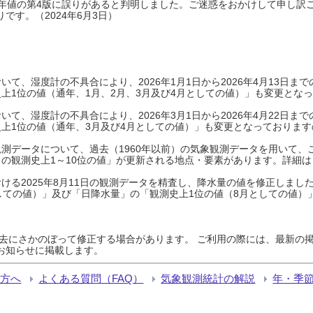
0年平年値の第4版に誤りがあると判明しました。ご迷惑をおかけして申し訳
です。（2024年6月3日）
て、湿度計の不具合により、2026年1月1日から2026年4月13日
上1位の値（通年、1月、2月、3月及び4月としての値）」も変更とな
て、湿度計の不具合により、2026年3月1日から2026年4月22日
上1位の値（通年、3月及び4月としての値）」も変更となっておりますので
測データについて、過去（1960年以前）の気象観測データを用いて、
の観測史上1～10位の値」が更新される地点・要素があります。詳細は
ける2025年8月11日の観測データを精査し、降水量の値を修正しまし
しての値）」及び「日降水量」の「観測史上1位の値（8月としての値）
過去にさかのぼって修正する場合があります。 ご利用の際には、最新の掲
お知らせに掲載します。
る方へ
よくある質問（FAQ）
気象観測統計の解説
年・季