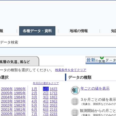
報
各種データ・資料
地域の情報
知
データ検索
ータの種類を選択してください。
検索条件を全てクリア
の選択
データの種類
年月日の選択をクリア
年ごとの値を表示
2006年
1986年
1月
1日
16日
2005年
1985年
2月
2日
17日
2004年
1984年
3月
3日
18日
３か月ごとの値を表
2003年
1983年
4月
4日
19日
（気象台、測候所などのみの
2002年
1982年
5月
5日
20日
2001年
1981年
6月
6日
21日
観測開始からの月ご
2000年
1980年
7月
7日
22日
（気象台、測候所などのみの