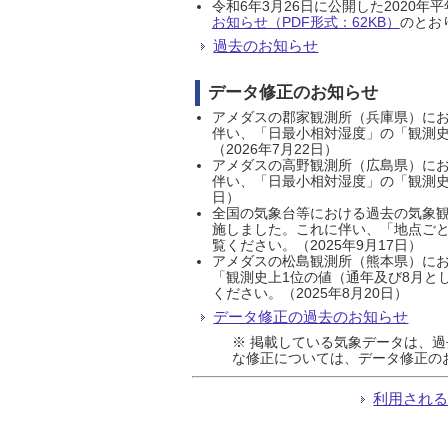
令和6年3月26日に公開した202
お知らせ（PDF形式：62KB）
のとおり
過去のお知らせ
データ修正のお知らせ
アメダスの郡家観測所（兵庫県）におい
伴い、「日最小相対湿度」の「観測史
（2026年7月22日）
アメダスの高野観測所（広島県）におい
伴い、「日最小相対湿度」の「観測史
日）
全国の気象台等における過去の気象観
施しました。これに伴い、「地点ごと
覧ください。（2025年9月17日）
アメダスの松島観測所（熊本県）にお
「観測史上1位の値（通年及び8月と
ください。（2025年8月20日）
データ修正の過去のお知らせ
※ 掲載している気象データは、
な修正については、データ修正の
利用され