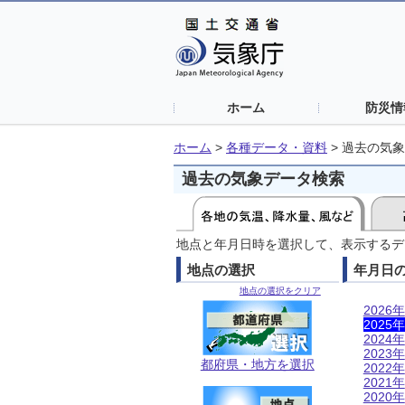
ホーム
防災情
ホーム
>
各種データ・資料
>
過去の気象
過去の気象データ検索
地点と年月日時を選択して、表示するデ
地点の選択
年月日
地点の選択をクリア
2026年
2025年
2024年
2023年
都府県・地方を選択
2022年
2021年
2020年