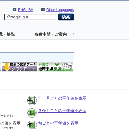
ENGLISH
Other Languages
識・解説
各種申請・ご案内
年・月ごとの平年値を表示
示
３か月ごとの平年値を表示
データです）
との値を表示
旬ごとの平年値を表示
データです）