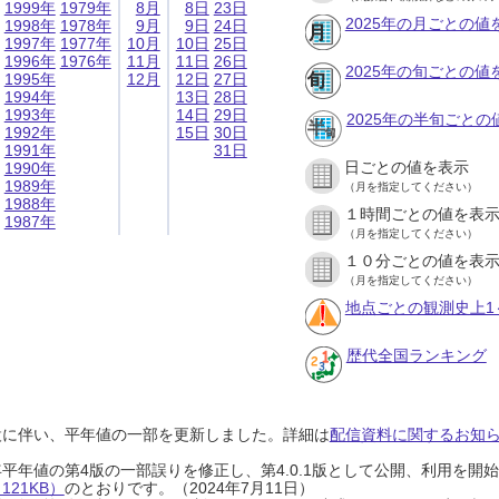
1999年
1979年
8月
8日
23日
2025年の月ごとの値
1998年
1978年
9月
9日
24日
1997年
1977年
10月
10日
25日
1996年
1976年
11月
11日
26日
2025年の旬ごとの値
1995年
12月
12日
27日
1994年
13日
28日
1993年
14日
29日
2025年の半旬ごとの
1992年
15日
30日
1991年
31日
日ごとの値を表示
1990年
1989年
（月を指定してください）
1988年
１時間ごとの値を表
1987年
（月を指定してください）
１０分ごとの値を表
（月を指定してください）
地点ごとの観測史上1
歴代全国ランキング
設に伴い、平年値の一部を更新しました。詳細は
配信資料に関するお知らせ
0年平年値の第4版の一部誤りを修正し、第4.0.1版として公開、利用を
21KB）
のとおりです。（2024年7月11日）