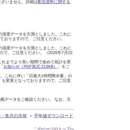
ございません。詳細は
配信資料に関する
までの湿度データを欠測としました。これに
っておりますので、ご注意ください。
までの湿度データを欠測としました。これに
、ご注意ください。（2026年7月22
これまでより長い期間で改めて統計を実
「
お知らせ（PDF形式:219KB）
」をご
た。これに伴い「日最大1時間降水量」の
」も変更となっておりますので、ご注意
載データをご確認ください。 なお、主
節・各月の天候
平年値ダウンロード
このページのトップへ