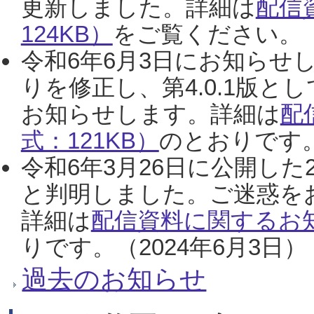
更新しました。詳細は
配信
124KB）
をご覧ください。（2
令和6年6月3日にお知らせし
りを修正し、第4.0.1版
お知らせします。詳細は
配
式：121KB）
のとおりです。
令和6年3月26日に公開した
と判明しました。ご迷惑を
詳細は
配信資料に関するお知
りです。（2024年6月3日）
過去のお知らせ