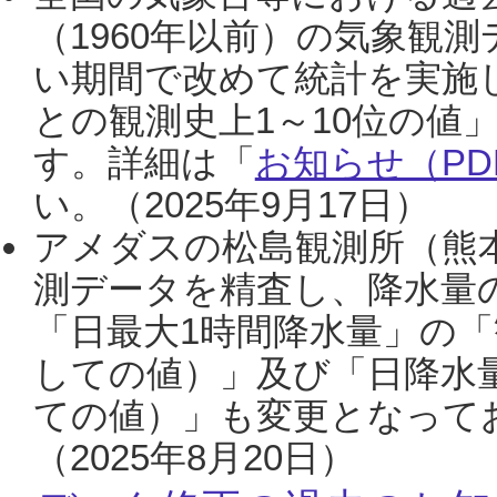
（1960年以前）の気象観
い期間で改めて統計を実施
との観測史上1～10位の値
す。詳細は「
お知らせ（PDF
い。（2025年9月17日）
アメダスの松島観測所（熊本
測データを精査し、降水量
「日最大1時間降水量」の「
しての値）」及び「日降水
ての値）」も変更となって
（2025年8月20日）