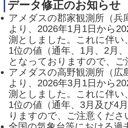
データ修正のお知らせ
アメダスの郡家観測所（兵
より、2026年1月1日から2
測としました。これに伴い
1位の値（通年、1月、2月
となっておりますので、ご注
アメダスの高野観測所（広
より、2026年3月1日から2
測としました。これに伴い
1位の値（通年、3月及び4
りますので、ご注意ください。
全国の気象台等における過